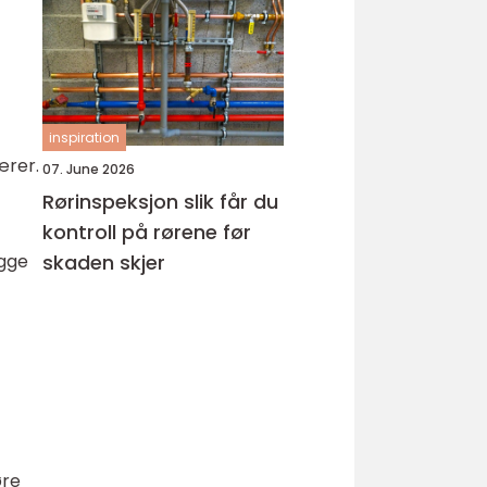
hud
inspiration
ærer.
07. June 2026
Rørinspeksjon slik får du
kontroll på rørene før
ygge
skaden skjer
øre