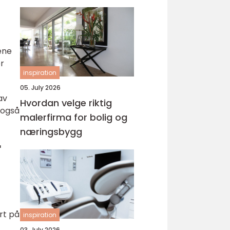
ene
er
inspiration
05. July 2026
av
Hvordan velge riktig
 også
malerfirma for bolig og
næringsbygg
r
rt på
inspiration
03. July 2026