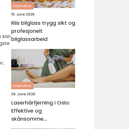
inspiration
15. June 2026
Riis bilglass trygg sikt og
profesjonelt
e kan
bilglassarbeid
igste
r,
inspiration
08. June 2026
Laserhårfjerning i Oslo:
Effektive og
skånsomme
behandlinger for glatt