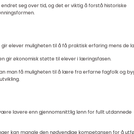
endret seg over tid, og det er viktig å forstå historiske
ønningsformen.
n gir elever muligheten til å få praktisk erfaring mens de l
n gir økonomisk støtte til elever i læringsfasen.
 kan man få muligheten til å lære fra erfarne fagfolk og b
tvikling.
 være lavere enn gjennomsnittlig lønn for fullt utdannede
nger kan mangle den nødvendige kompetansen for å utf