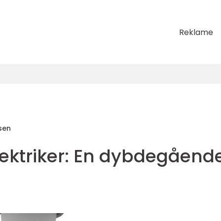
Reklame
sen
lektriker: En dybdegåend