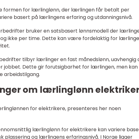
te formen for lærlinglønn, der lærlingen får betalt per
riere basert på lærlingens erfaring og utdanningsnivå.
kerbedrifter bruker en satsbasert lønnsmodell der lærling
, og ikke per time. Dette kan være fordelaktig for lærling
itet.
bedrifter tilbyr lærlinger en fast månedslønn, uavhengig 
r jobbet. Dette gir forutsigbarhet for lærlingen, men kan
e arbeidstilgang.
nger om lærlinglønn elektrike
ærlinglønnen for elektrikere, presenteres her noen
jennomsnittlig lærlinglønn for elektrikere kan variere base
sk plassering og lærlingens erfaringsnivå. I Norge ligger