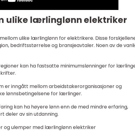
m ulike lærlinglønn elektriker
e mellom ulike lærlinglønn for elektrikere. Disse forskjellen
on, bedriftsstørrelse og bransjeavtaler. Noen av de vanl
regioner kan ha fastsatte minimumslønninger for lærlinge
rifter.
som er inngått mellom arbeidstakerorganisasjoner og
ke lønnsbetingelsene for lærlinger.
faring kan ha høyere lønn enn de med mindre erfaring,
ørt deler av sin utdanning.
r og ulemper med lærlinglønn elektriker