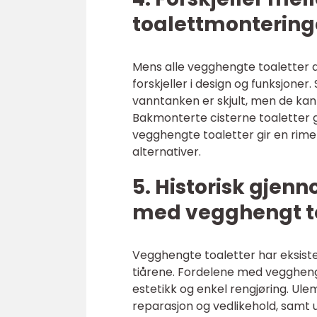
toalettmontering
Mens alle vegghengte toaletter
forskjeller i design og funksjoner
vanntanken er skjult, men de kan
Bakmonterte cisterne toaletter gi
vegghengte toaletter gir en rime
alternativer.
5. Historisk gje
med vegghengt t
Vegghengte toaletter har eksister
tiårene. Fordelene med veggheng
estetikk og enkel rengjøring. U
reparasjon og vedlikehold, samt u