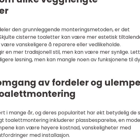
er
 deler den grunnleggende monteringsmetoden, er det
. Skjulte cisterne toaletter kan være mer estetisk tiltalen
 være vanskeligere å reparere eller vedlikeholde.
r en mer tradisjonell stil, men kan være mer synlige. Let
ligere løsning, men kan mangle noen av funksjonene til d
nnomgang av fordeler og ulempe
oalettmontering
t i mange år, og deres popularitet har økt betydelig de s
t toalettmontering inkluderer plassbesparelse, en mod
lempene kan være høyere kostnad, vanskeligheter med
tfordringer med installasjon.