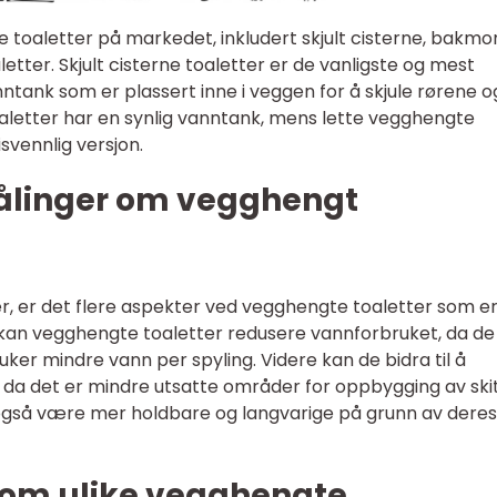
e toaletter på markedet, inkludert skjult cisterne, bakmo
etter. Skjult cisterne toaletter er de vanligste og mest
tank som er plassert inne i veggen for å skjule rørene o
aletter har en synlig vanntank, mens lette vegghengte
svennlig versjon.
målinger om vegghengt
er, er det flere aspekter ved vegghengte toaletter som e
 kan vegghengte toaletter redusere vannforbruket, da de
uker mindre vann per spyling. Videre kan de bidra til å
, da det er mindre utsatte områder for oppbygging av ski
også være mer holdbare og langvarige på grunn av deres
llom ulike vegghengte