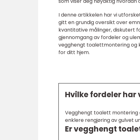
som viser deg nøyaktig hvordan d
I denne artikkelen har vi utforsk
gitt en grundig oversikt over emn
kvantitative målinger, diskutert f
gjennomgang av fordeler og ulemp
vegghengt toalettmontering og ka
for ditt hjem.
Hvilke fordeler ha
Vegghengt toalett montering gi
enklere rengjøring av gulvet un
Er vegghengt toale