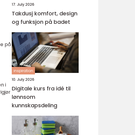
17. July 2026
Takdusj komfort, design
og funksjon på badet
se på
inspiration
10. July 2026
n i
Digitale kurs fra idé til
igjør
lønnsom
kunnskapsdeling