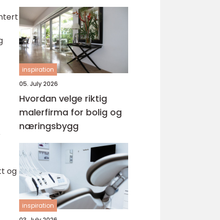
ntert
g
inspiration
05. July 2026
Hvordan velge riktig
malerfirma for bolig og
næringsbygg
r
tt og
inspiration
03. July 2026