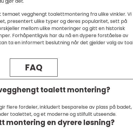
u gjør det.
et temaet vegghengt toalettmontering fra ulike vinkler. Vi
et, presentert ulike typer og deres popularitet, sett på
orskjeller mellom ulike monteringer og gitt en historisk
er. Forhåpentligvis har du nå en dypere forståelse av
n ta en informert beslutning når det gjelder valg av toa
FAQ
r vegghengt toalett montering?
r flere fordeler, inkludert besparelse av plass på badet,
der toalettet, og et moderne og stilfullt utseende.
tt montering en dyrere løsning?