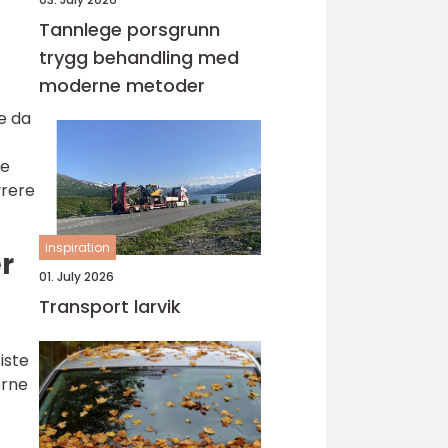
Tannlege porsgrunn
trygg behandling med
moderne metoder
de da
te
yrere
inspiration
r
01. July 2026
Transport larvik
iste
erne