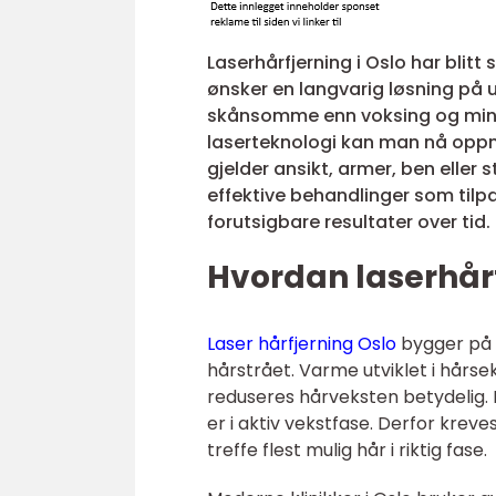
Laserhårfjerning i Oslo har bli
ønsker en langvarig løsning på 
skånsomme enn voksing og mind
laserteknologi kan man nå oppnå 
gjelder ansikt, armer, ben eller 
effektive behandlinger som tilpa
forutsigbare resultater over tid.
Hvordan laserhårf
Laser hårfjerning Oslo
bygger på 
hårstrået. Varme utviklet i hårse
reduseres hårveksten betydelig. H
er i aktiv vekstfase. Derfor kre
treffe flest mulig hår i riktig fase.