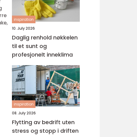
r
g
rre
inspiration
ake,
10. July 2026
Daglig renhold nøkkelen
til et sunt og
profesjonelt inneklima
inspiration
08. July 2026
Flytting av bedrift uten
stress og stopp i driften