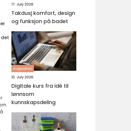
17. July 2026
Takdusj komfort, design
og funksjon på badet
mer
 det
inspiration
10. July 2026
Digitale kurs fra idé til
lønnsom
er
kunnskapsdeling
som
 å