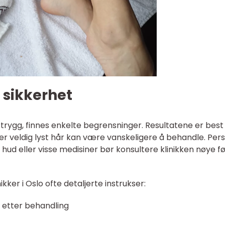
 sikkerhet
r trygg, finnes enkelte begrensninger. Resultatene er best
ler veldig lyst hår kan være vanskeligere å behandle. Per
ud eller visse medisiner bør konsultere klinikken nøye f
nikker i Oslo ofte detaljerte instrukser:
g etter behandling