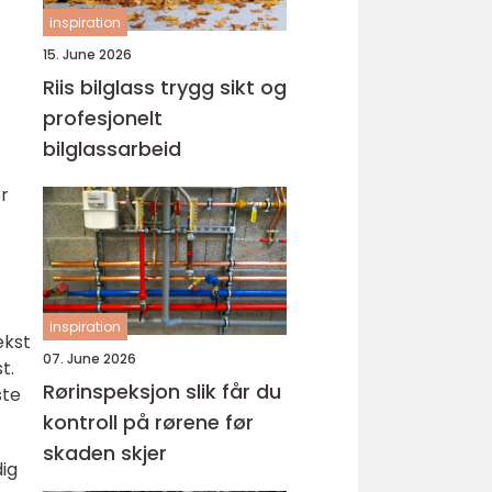
inspiration
15. June 2026
Riis bilglass trygg sikt og
profesjonelt
bilglassarbeid
er
inspiration
ekst
07. June 2026
t.
Rørinspeksjon slik får du
ste
kontroll på rørene før
skaden skjer
dig