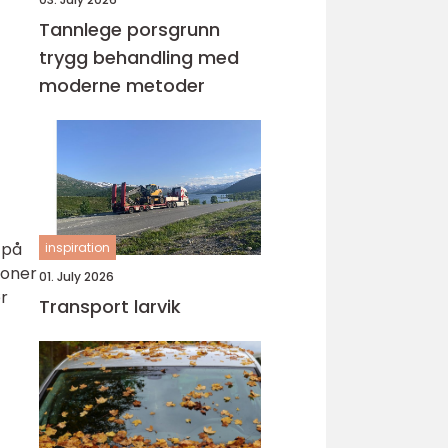
Tannlege porsgrunn
trygg behandling med
moderne metoder
 på
inspiration
soner
01. July 2026
ør
Transport larvik