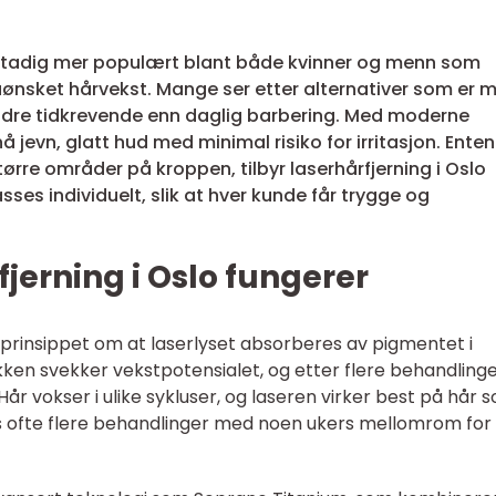
tt stadig mer populært blant både kvinner og menn som
uønsket hårvekst. Mange ser etter alternativer som er 
re tidkrevende enn daglig barbering. Med moderne
jevn, glatt hud med minimal risiko for irritasjon. Enten
større områder på kroppen, tilbyr laserhårfjerning i Oslo
sses individuelt, slik at hver kunde får trygge og
jerning i Oslo fungerer
prinsippet om at laserlyset absorberes av pigmentet i
kken svekker vekstpotensialet, og etter flere behandling
år vokser i ulike sykluser, og laseren virker best på hår 
ves ofte flere behandlinger med noen ukers mellomrom for