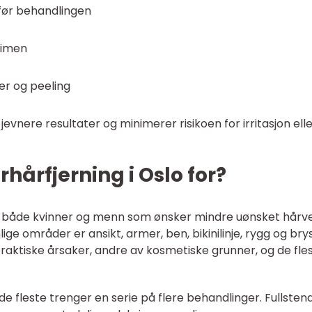
før behandlingen
timen
er og peeling
 jevnere resultater og minimerer risikoen for irritasjon ell
hårfjerning i Oslo for?
for både kvinner og menn som ønsker mindre uønsket hårv
 områder er ansikt, armer, ben, bikinilinje, rygg og brys
aktiske årsaker, andre av kosmetiske grunner, og de fle
 fleste trenger en serie på flere behandlinger. Fullsten