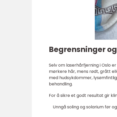
Begrensninger og
Selv om laserhårfjerning i Oslo e
mørkere hår, mens rødt, grått el
med hudsykdommer, lysømfintlig h
behandling.
For å sikre et godt resultat gir kli
Unngå soling og solarium før o