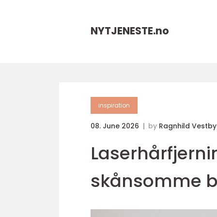
NYTJENESTE.
no
inspiration
08. June 2026
by
Ragnhild Vestby
Laserhårfjernin
skånsomme beh