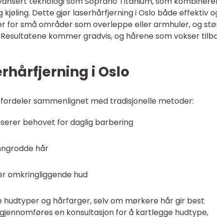
 avansert teknologi som Soprano Titanium, som kombinere
 kjøling. Dette gjør laserhårfjerning i Oslo både effektiv o
r for små områder som overleppe eller armhuler, og stø
 Resultatene kommer gradvis, og hårene som vokser tilb
rhårfjerning i Oslo
e fordeler sammenlignet med tradisjonelle metoder:
serer behovet for daglig barbering
inngrodde hår
er omkringliggende hud
e hudtyper og hårfarger, selv om mørkere hår gir best
g gjennomføres en konsultasjon for å kartlegge hudtype,