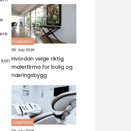
re
iere
inspiration
05. July 2026
Hvordan velge riktig
k kan
malerfirma for bolig og
næringsbygg
inspiration
03. July 2026