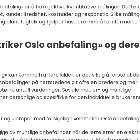
anbefaling» er å ha objektive kvantitative målinger. Dette 
et, kundetilfredshet, kostnader og responstid. Slike måling
ring blant fagfolk og hjelper huseiere med å ta informerte
triker Oslo anbefaling» og dere
g» kan komme fra flere kilder, er det viktig å forstå at d
. Anbefalinger på nettstedene gir ofte en bredere og mer
tørre antall vurderinger. Sosiale medier- og muntlige
r personlige og spesifikke for den individuelle brukeren
 og ulemper med forskjellige «elektriker Oslo anbefaling
ige av muntlige anbefalinger når de lette etter en elektri
basert på tillit og personlige erfaringer. Med fremveksten