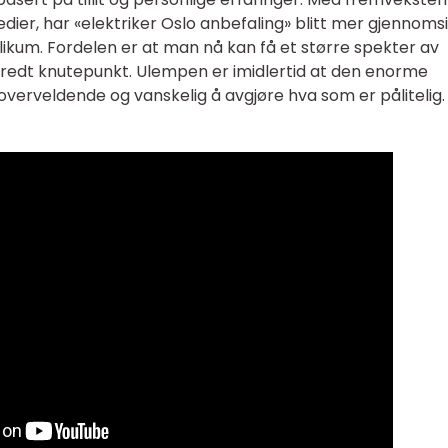
edier, har «elektriker Oslo anbefaling» blitt mer gjennomsi
blikum. Fordelen er at man nå kan få et større spekter av
bredt knutepunkt. Ulempen er imidlertid at den enorme
erveldende og vanskelig å avgjøre hva som er pålitelig.