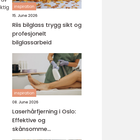
ktig
inspiration
15. June 2026
Riis bilglass trygg sikt og
profesjonelt
bilglassarbeid
inspiration
08. June 2026
Laserhårfjerning i Oslo:
Effektive og
skånsomme
behandlinger for glatt