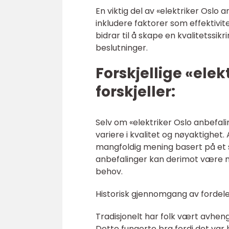
En viktig del av «elektriker Oslo 
inkludere faktorer som effektivit
bidrar til å skape en kvalitetssik
beslutninger.
Forskjellige «elek
forskjeller:
Selv om «elektriker Oslo anbefalin
variere i kvalitet og nøyaktighet
mangfoldig mening basert på et s
anbefalinger kan derimot være me
behov.
Historisk gjennomgang av fordeler
Tradisjonelt har folk vært avheng
Dette fungerte bra fordi det var 