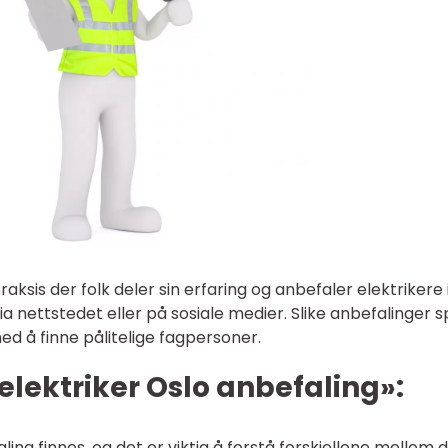
raksis der folk deler sin erfaring og anbefaler elektrikere 
nettstedet eller på sosiale medier. Slike anbefalinger sp
med å finne pålitelige fagpersoner.
elektriker Oslo anbefaling»:
ling finnes, og det er viktig å forstå forskjellene mellom