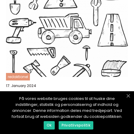
redaktionel
17. January 2024
Stålpipe montering: En detaljert guide for
På vores website bruges cookies til at huske dine
huseiere
indstillinger, statistik og personalisering af indhold og
annoncer. Denne information deles med tredjepart. Ved
fortsat brug af websiden godkender du cookiepolitikken.
Ok
Privatlivspolitik