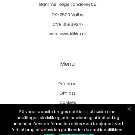
web:
www.klikko.dk
Menu
Reklame
Om oss
Cookies
På vores website bruges cookies til at huske dine
Kontakt Oss
indstillinger, statistik og personalisering af indhold og
Sitemap
annoncer. Denne information deles med tredjepart. Ved
fortsat brug af websiden godkender du cookiepolitikken.