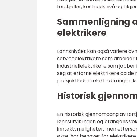
forskjeller, kostnadsnivå og tilgj
Sammenligning av 
elektrikere
Lønnsnivået kan også variere avh
serviceelektrikere som arbeider 
industriellelektrikere som jobber i
seg at erfarne elektrikere og de
prosjektleder i elektrobransjen k
Historisk gjenno
En historisk gjennomgang av fortje
lønnsutviklingen og bransjens ve
inntektsmuligheter, men ettersom
økte, har behovet for elektrikere 