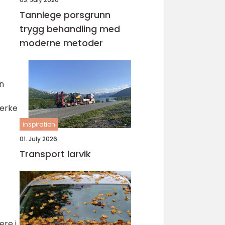
Tannlege porsgrunn
trygg behandling med
moderne metoder
n
merke
inspiration
01. July 2026
Transport larvik
ere i