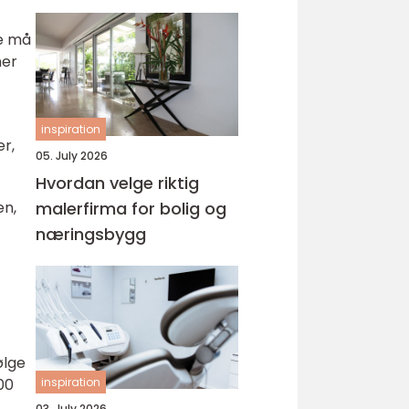
De må
mer
inspiration
r,
05. July 2026
Hvordan velge riktig
en,
malerfirma for bolig og
næringsbygg
ølge
00
inspiration
03. July 2026