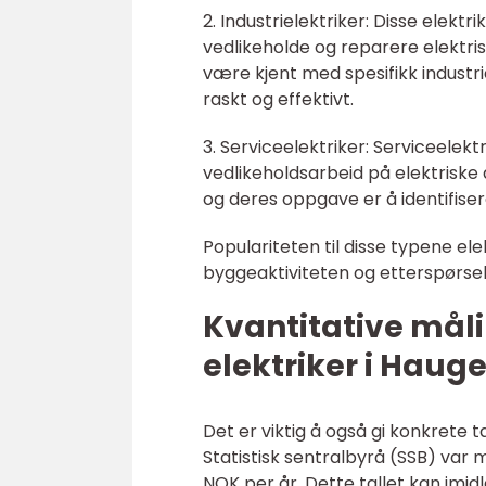
2. Industrielektriker: Disse elektri
vedlikeholde og reparere elektri
være kjent med spesifikk industrie
raskt og effektivt.
3. Serviceelektriker: Serviceelek
vedlikeholdsarbeid på elektriske
og deres oppgave er å identifiser
Populariteten til disse typene el
byggeaktiviteten og etterspørsel
Kvantitative måli
elektriker i Haug
Det er viktig å også gi konkrete ta
Statistisk sentralbyrå (SSB) var 
NOK per år. Dette tallet kan imid