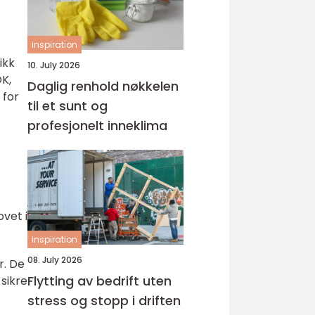
inspiration
ikk
10. July 2026
OK,
Daglig renhold nøkkelen
 for
til et sunt og
profesjonelt inneklima
ovet i
inspiration
08. July 2026
r. De
Flytting av bedrift uten
 sikre
stress og stopp i driften