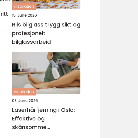
inspiration
ritt
15. June 2026
Riis bilglass trygg sikt og
profesjonelt
bilglassarbeid
inspiration
08. June 2026
Laserhårfjerning i Oslo:
Effektive og
skånsomme
behandlinger for glatt