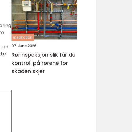
hud
aring
te
inspiration
t en
07. June 2026
tte
Rørinspeksjon slik får du
kontroll på rørene før
skaden skjer