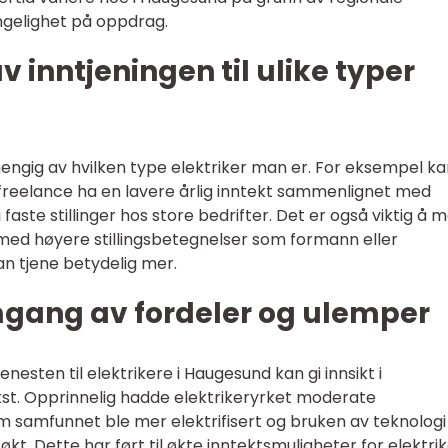
engelighet på oppdrag.
inntjeningen til ulike typer
engig av hvilken type elektriker man er. For eksempel ka
freelance ha en lavere årlig inntekt sammenlignet med
 faste stillinger hos store bedrifter. Det er også viktig å 
 med høyere stillingsbetegnelser som formann eller
an tjene betydelig mer.
mgang av fordeler og ulemper
nesten til elektrikere i Haugesund kan gi innsikt i
kst. Opprinnelig hadde elektrikeryrket moderate
 samfunnet ble mer elektrifisert og bruken av teknologi
økt. Dette har ført til økte inntektsmuligheter for elektrik