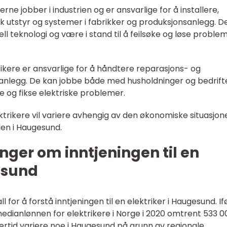
kerne jobber i industrien og er ansvarlige for å installere,
sk utstyr og systemer i fabrikker og produksjonsanlegg. 
ll teknologi og være i stand til å feilsøke og løse proble
trikere er ansvarlige for å håndtere reparasjons- og
 anlegg. De kan jobbe både med husholdninger og bedrifte
e og fikse elektriske problemer.
ektrikere vil variere avhengig av den økonomiske situasjon
en i Haugesund.
nger om inntjeningen til en
esund
ll for å forstå inntjeningen til en elektriker i Haugesund. If
medianlønnen for elektrikere i Norge i 2020 omtrent 533 0
lertid variere noe i Haugesund på grunn av regionale