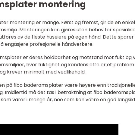
msplater montering
er montering er mange. Først og fremst, gir de en enkel
msmiljø. Monteringen kan gjøres uten behov for spesialis
 utføres av de fleste huseiere på egen hånd. Dette sparer
r å engasjere profesjonelle håndverkere.
msplater er deres holdbarhet og motstand mot fukt og 
omsmiljøer, hvor fuktighet og kondens ofte er et problem.
 og krever minimalt med vedlikehold.
sen på fibo baderomsplater være høyere enn tradisjonell
ng. Imidlertid må det tas i betraktning at fibo baderomspl
et som varer i mange år, noe som kan være en god langsik