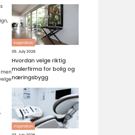
es
ign,
inspiration
05. July 2026
Hvordan velge riktig
malerfirma for bolig og
, men
næringsbygg
velge
g
r
inspiration
03. July 2026