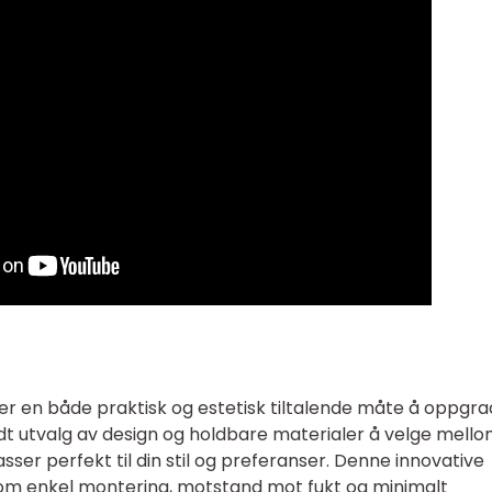
r en både praktisk og estetisk tiltalende måte å oppgr
t utvalg av design og holdbare materialer å velge mello
er perfekt til din stil og preferanser. Denne innovative
 som enkel montering, motstand mot fukt og minimalt