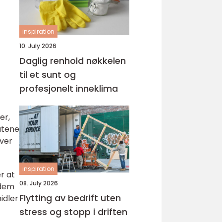
inspiration
10. July 2026
Daglig renhold nøkkelen
til et sunt og
profesjonelt inneklima
er,
atene
hver
inspiration
r at
08. July 2026
 dem
Flytting av bedrift uten
idler
stress og stopp i driften