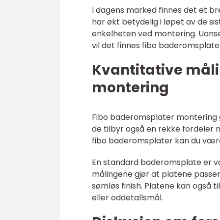
I dagens marked finnes det et br
har økt betydelig i løpet av de si
enkelheten ved montering. Uanset
vil det finnes fibo baderomsplat
Kvantitative mål
montering
Fibo baderomsplater montering gi
de tilbyr også en rekke fordeler 
fibo baderomsplater kan du være 
En standard baderomsplate er v
målingene gjør at platene passer 
sømløs finish. Platene kan også ti
eller oddetallsmål.