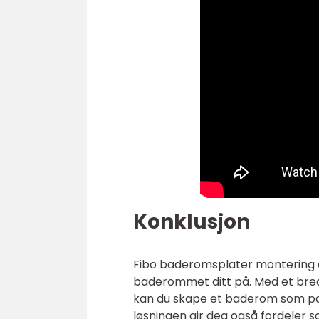
Konklusjon
Fibo baderomsplater montering e
baderommet ditt på. Med et bred
kan du skape et baderom som pass
løsningen gir deg også fordeler