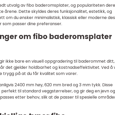
edt utvalg av fibo baderomsplater, og populariteten der
ste årene. Dette skyldes deres funksjonalitet, estetikk, og
t om du ønsker minimalistisk, klassisk eller moderne des
er som passer dine preferanser.
inger om fibo baderomsplater
r ikke bare en visuell oppgradering til baderommet ditt
når det gjelder holdbarhet og kostnadseffektivitet. Ved å 
trygg på at du får kvalitet som varer.
anligvis 2400 mm høy, 620 mm bred og 3 mm tykk. Disse
perfekt til standard veggstørrelser, og gir deg en jevn o
lpasses etter behov, slik at de passer til spesielle område