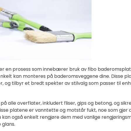
er en prosess som innebærer bruk av fibo baderomsplat
enkelt kan monteres på baderomsveggene dine. Disse pl
, og tilbyr et bredt spekter av stilvalg som passer til en
alle overflater, inkludert fliser, gips og betong, og sikre
 Disse platene er vanntette og motstår fukt, noe som gjør
u kan også enkelt rengjøre dem med vanlige rengjøringsm
 glans.