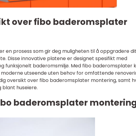
ikt over fibo baderomsplater
r en prosess som gir deg muligheten til å oppgradere di
. Disse innovative platene er designet spesifikt med
 og funksjonelt baderomsmiljø. Med fibo baderomsplater 
g moderne utseende uten behov for omfattende renoveri
dig oversikt over fibo baderomsplater montering, samt h
 blant huseiere.
fibo baderomsplater monterin