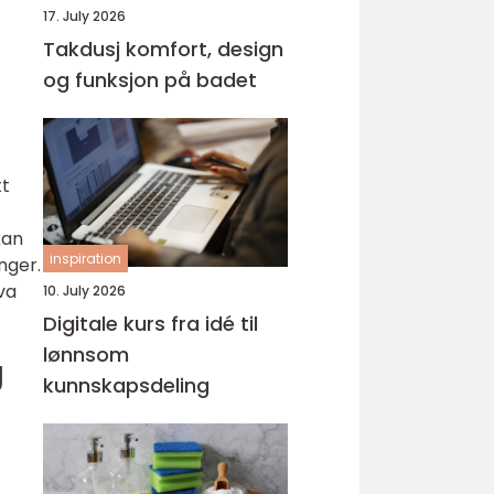
17. July 2026
Takdusj komfort, design
og funksjon på badet
tt
kan
inspiration
nger.
va
10. July 2026
Digitale kurs fra idé til
lønnsom
g
kunnskapsdeling