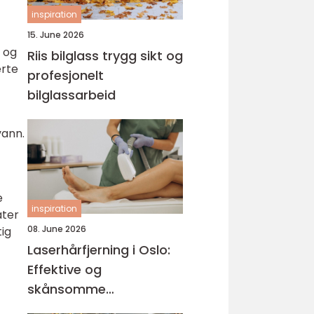
inspiration
15. June 2026
 og
Riis bilglass trygg sikt og
erte
profesjonelt
bilglassarbeid
vann.
e
inspiration
ater
08. June 2026
tig
Laserhårfjerning i Oslo:
Effektive og
skånsomme
behandlinger for glatt