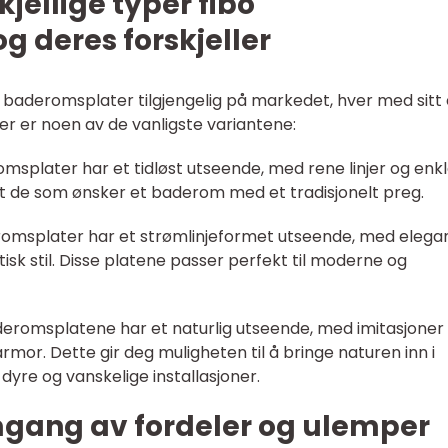
jellige typer fibo
 deres forskjeller
bo baderomsplater tilgjengelig på markedet, hver med sitt
r er noen av de vanligste variantene:
romsplater har et tidløst utseende, med rene linjer og enk
t de som ønsker et baderom med et tradisjonelt preg.
omsplater har et strømlinjeformet utseende, med elega
sk stil. Disse platene passer perfekt til moderne og
baderomsplatene har et naturlig utseende, med imitasjoner
rmor. Dette gir deg muligheten til å bringe naturen inn i
yre og vanskelige installasjoner.
mgang av fordeler og ulemper