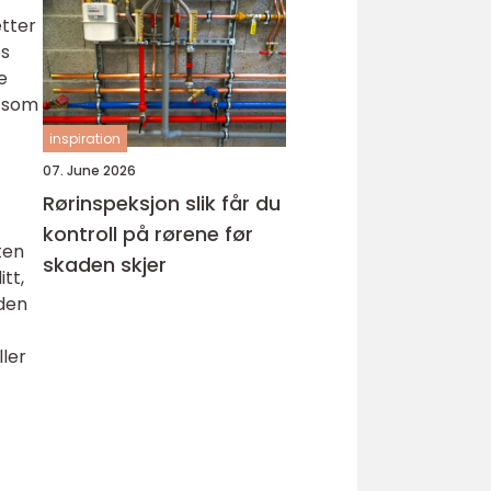
hud
etter
es
e
r som
inspiration
07. June 2026
Rørinspeksjon slik får du
kontroll på rørene før
ten
skaden skjer
tt,
iden
ller