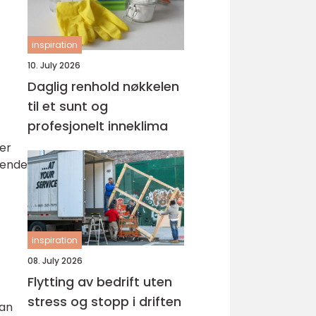
inspiration
10. July 2026
Daglig renhold nøkkelen
til et sunt og
profesjonelt inneklima
er
gående
inspiration
08. July 2026
Flytting av bedrift uten
stress og stopp i driften
kan