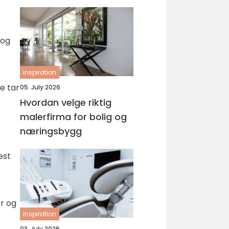
 og
inspiration
De tar
05. July 2026
Hvordan velge riktig
malerfirma for bolig og
næringsbygg
est
r og
inspiration
03. July 2026