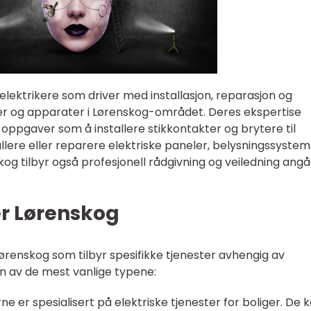
 elektrikere som driver med installasjon, reparasjon og
mer og apparater i Lørenskog-området. Deres ekspertise
e oppgaver som å installere stikkontakter og brytere til
ere eller reparere elektriske paneler, belysningssystem
skog tilbyr også profesjonell rådgivning og veiledning an
er Lørenskog
 Lørenskog som tilbyr spesifikke tjenester avhengig av
n av de mest vanlige typene:
erne er spesialisert på elektriske tjenester for boliger. De 