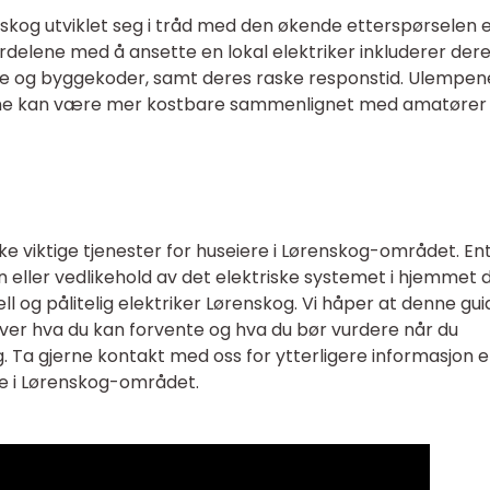
enskog utviklet seg i tråd med den økende etterspørselen 
ordelene med å ansette en lokal elektriker inkluderer der
tene og byggekoder, samt deres raske responstid. Ulempen
erne kan være mer kostbare sammenlignet med amatøre
kke viktige tjenester for huseiere i Lørenskog-området. En
n eller vedlikehold av det elektriske systemet i hjemmet di
ell og pålitelig elektriker Lørenskog. Vi håper at denne gu
over hva du kan forvente og hva du bør vurdere når du
g. Ta gjerne kontakt med oss for ytterligere informasjon e
ere i Lørenskog-området.