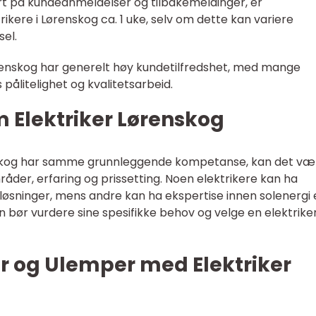
ert på kundeanmeldelser og tilbakemeldinger, er
rikere i Lørenskog ca. 1 uke, selv om dette kan variere
el.
Lørenskog har generelt høy kundetilfredshet, med mange
ålitelighet og kvalitetsarbeid.
m Elektriker Lørenskog
renskog har samme grunnleggende kompetanse, kan det væ
råder, erfaring og prissetting. Noen elektrikere kan ha
løsninger, mens andre kan ha ekspertise innen solenergi e
bør vurdere sine spesifikke behov og velge en elektrike
er og Ulemper med Elektriker