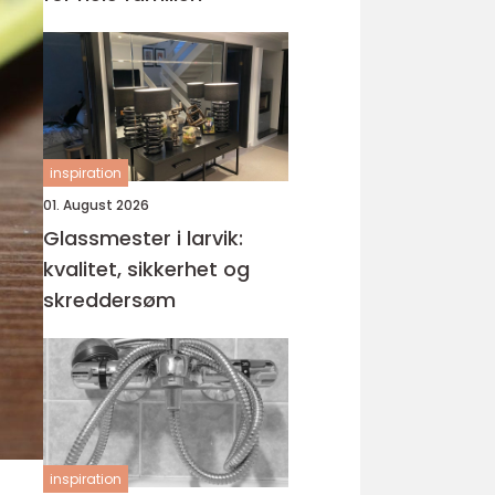
inspiration
01. August 2026
Glassmester i larvik:
kvalitet, sikkerhet og
skreddersøm
inspiration