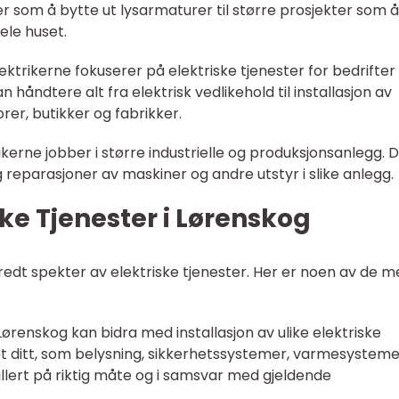
er som å bytte ut lysarmaturer til større prosjekter som å
hele huset.
lektrikerne fokuserer på elektriske tjenester for bedrifter
åndtere alt fra elektrisk vedlikehold til installasjon av
rer, butikker og fabrikker.
trikerne jobber i større industrielle og produksjonsanlegg. 
g reparasjoner av maskiner og andre utstyr i slike anlegg.
ke Tjenester i Lørenskog
 bredt spekter av elektriske tjenester. Her er noen av de m
er Lørenskog kan bidra med installasjon av ulike elektriske
 ditt, som belysning, sikkerhetssystemer, varmesysteme
tallert på riktig måte og i samsvar med gjeldende