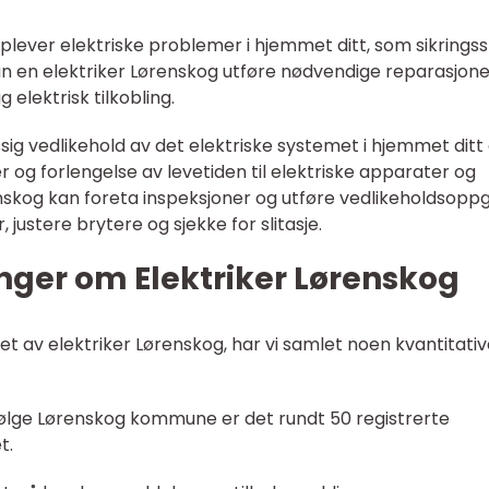
opplever elektriske problemer i hjemmet ditt, som sikrings
kan en elektriker Lørenskog utføre nødvendige reparasjone
 elektrisk tilkobling.
ssig vedlikehold av det elektriske systemet i hjemmet ditt
er og forlengelse av levetiden til elektriske apparater og
nskog kan foreta inspeksjoner og utføre vedlikeholdsopp
 justere brytere og sjekke for slitasje.
nger om Elektriker Lørenskog
et av elektriker Lørenskog, har vi samlet noen kvantitati
: Ifølge Lørenskog kommune er det rundt 50 registrerte
t.