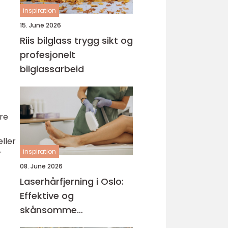
inspiration
15. June 2026
Riis bilglass trygg sikt og
profesjonelt
bilglassarbeid
re
ller
inspiration
r
08. June 2026
Laserhårfjerning i Oslo:
Effektive og
skånsomme
behandlinger for glatt