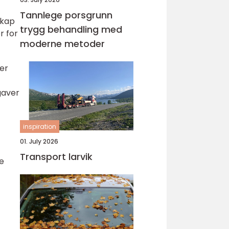
Tannlege porsgrunn
skap
trygg behandling med
r for
moderne metoder
 er
gaver
inspiration
01. July 2026
Transport larvik
ve