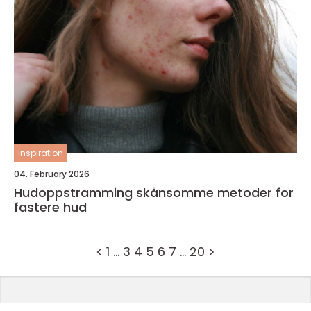
inspiration
04. February 2026
Hudoppstramming skånsomme metoder for
fastere hud
<
1
…
3
4
5
6
7
…
20
>