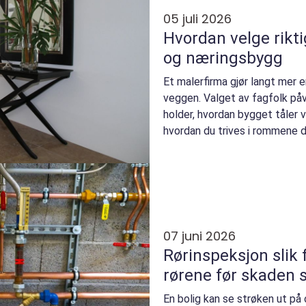
05 juli 2026
Hvordan velge rikti
og næringsbygg
Et malerfirma gjør langt mer e
veggen. Valget av fagfolk påv
holder, hvordan bygget tåler v
hvordan du trives i rommene 
opplever at maling før...
07 juni 2026
Rørinspeksjon slik får du kontroll på
rørene før skaden s
En bolig kan se strøken ut på 