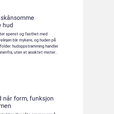
e
e hud
ter spenst og fasthet med
velinjen blir mykere, og huden på
r folder. hudoppstramming handler
nnenfra, uten at ansiktet mister
jon
mmen