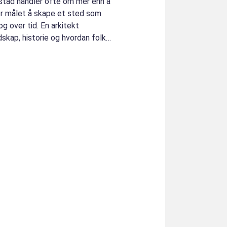
rikstad handler ofte om mer enn å
er målet å skape et sted som
og over tid. En arkitekt
dskap, historie og hvordan folk