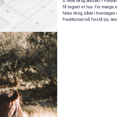
Å finne riktig arkitekt i Fred
få tegnet et hus. For mange 
føles riktig, både i hverdagen 
Fredrikstad må forstå lys, lan
faktisk lev...