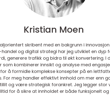
Kristian Moen
aljorientert skribent med en bakgrunn i innovasjo
andel og digital strategi har jeg utviklet en dyp 
i, generere trafikk og bidra til økt konvertering. 
ler som kombinerer innsikt og analyse med engasj
or å formidle komplekse konsepter på en lettfattel
s. For meg handler effektivt innhold om mer enn go
illit og være strategisk forankret. Jeg legger stor 
ltid for å sikre at innholdet er både funksjonelt og