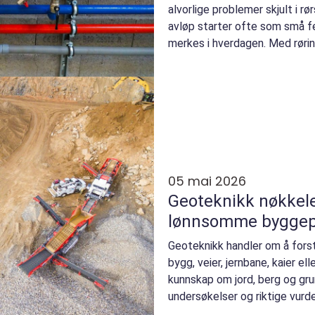
alvorlige problemer skjult i r
avløp starter ofte som små fei
merkes i hverdagen. Med rørin
av rørene ...
05 mai 2026
Geoteknikk nøkkelen til trygge og
lønnsomme byggep
Geoteknikk handler om å forst
bygg, veier, jernbane, kaier ell
kunnskap om jord, berg og gr
undersøkelser og riktige vurde
farlige og s...