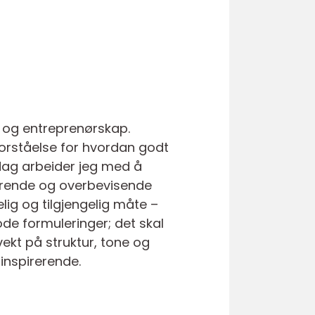
n og entreprenørskap.
forståelse for hvordan godt
I dag arbeider jeg med å
erende og overbevisende
ig og tilgjengelig måte –
de formuleringer; det skal
vekt på struktur, tone og
 inspirerende.