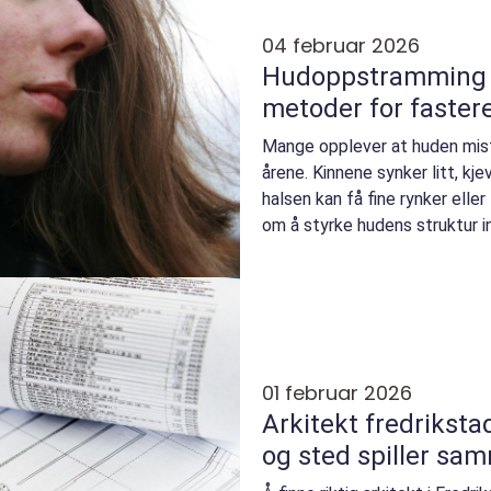
04 februar 2026
Hudoppstramming skånsomm
metoder for faster
Mange opplever at huden mis
årene. Kinnene synker litt, kje
halsen kan få fine rynker elle
om å styrke hudens struktur i
sitt n...
01 februar 2026
Arkitekt fredrikstad når form, funks
og sted spiller sa