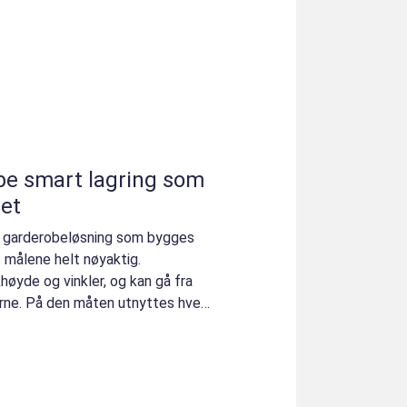
g som
et
n garderobeløsning som bygges
s målene helt nøyaktig.
høyde og vinkler, og kan gå fra
hjørne. På den måten utnyttes hver