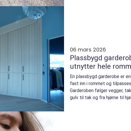
06 mars 2026
Plassbygd garderobe smart lagrin
utnytter hele romm
En plassbygd garderobe er e
fast inn i rommet og tilpasse
Garderoben følger vegger, tak
gulv til tak og fra hjørne til 
centimeter, o...