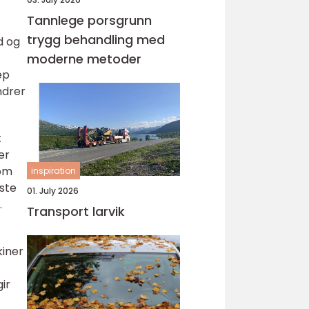
Tannlege porsgrunn
trygg behandling med
d og
moderne metoder
ep
ndrer
t
er
som
inspiration
este
01. July 2026
.
Transport larvik
kiner
ir