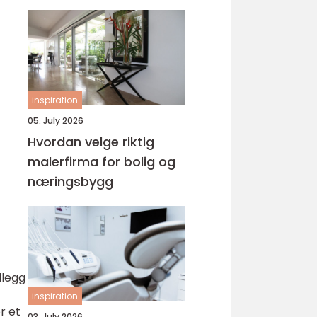
inspiration
05. July 2026
Hvordan velge riktig
malerfirma for bolig og
næringsbygg
llegg
inspiration
r et
03. July 2026