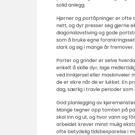
solid anlegg.
Hjørner og portåpninger er ofte 
nett, og dyr presser seg gjerne e
diagonalavstiving og gode portsto
som å bruke egne forankringssett
slark og sig i mange år fremover.
Porter og grinder er selve hverda
enkelt å skille dyr, lage midlerti
ved innkjørsel eller maskinveie
de er sikre når de er lukket. En 
dag, særlig i travle perioder som
God planlegging av kjøremønster 
Mange tegner opp tomten på papir 
skal inn og ut, og hvor vann og fôr
arbeidet krever minst mulig ekstr
ofte betydelig tidsbesparelse i m