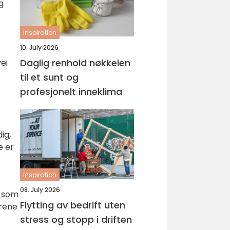
g
inspiration
10. July 2026
Daglig renhold nøkkelen
ei
til et sunt og
profesjonelt inneklima
e
ig,
e er
inspiration
08. July 2026
e som
Flytting av bedrift uten
yrene
stress og stopp i driften