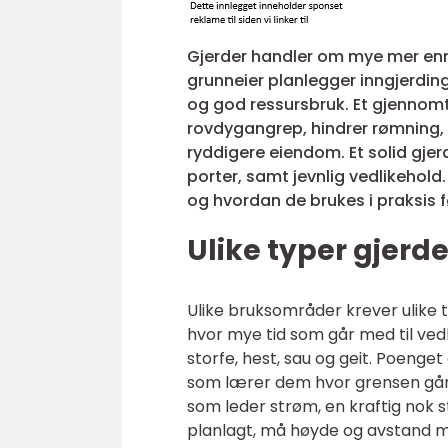
Gjerder handler om mye mer enn å
grunneier planlegger inngjerding
og god ressursbruk. Et gjennom
rovdygangrep, hindrer rømning, g
ryddigere eiendom. Et solid gjerd
porter, samt jevnlig vedlikehold.
og hvordan de brukes i praksis
Ulike typer gjerde
Ulike bruksområder krever ulike
hvor mye tid som går med til vedli
storfe, hest, sau og geit. Poenget
som lærer dem hvor grensen går. 
som leder strøm, en kraftig nok 
planlagt, må høyde og avstand m