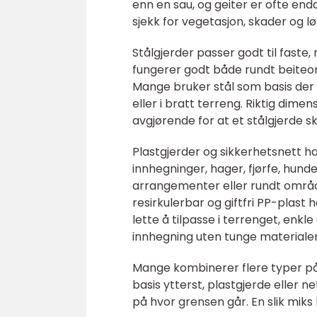
enn en sau, og geiter er ofte end
sjekk for vegetasjon, skader og lø
Stålgjerder passer godt til faste,
fungerer godt både rundt beiteo
Mange bruker stål som basis der g
eller i bratt terreng. Riktig dimens
avgjørende for at et stålgjerde sk
Plastgjerder og sikkerhetsnett har
innhegninger, hager, fjørfe, hund
arrangementer eller rundt områd
resirkulerbar og giftfri PP-plast h
lette å tilpasse i terrenget, enkle 
innhegning uten tunge materialer
Mange kombinerer flere typer p
basis ytterst, plastgjerde eller n
på hvor grensen går. En slik miks