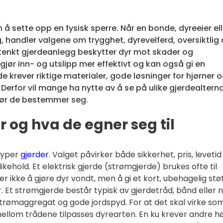
 sette opp en fysisk sperre. Når en bonde, dyreeier ell
, handler valgene om trygghet, dyrevelferd, oversiktlig d
tenkt gjerdeanlegg beskytter dyr mot skader og
jør inn- og utslipp mer effektivt og kan også gi en
e krever riktige materialer, gode løsninger for hjørner 
 Derfor vil mange ha nytte av å se på ulike gjerdealterna
 før de bestemmer seg.
r og hva de egner seg til
 typer
gjerder
. Valget påvirker både sikkerhet, pris, levetid
kehold. Et elektrisk gjerde (strømgjerde) brukes ofte til
 er ikke å gjøre dyr vondt, men å gi et kort, ubehagelig stø
Et strømgjerde består typisk av gjerdetråd, bånd eller n
strømaggregat og gode jordspyd. For at det skal virke so
ellom trådene tilpasses dyrearten. En ku krever andre h