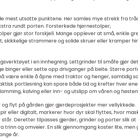
de mest utsatte punktene. Her samles mye strekk fra trå
kstra rundt porten. Forsterkede hjørnestolper,
lper gjør stor forskjell. Mange opplever at små, enkle gr
, skikkelige strammere og solide skruer eller kramper hi
gsverktøyet i en innhegning. Lettgrinder til småfe gjør de
dige binger eller sette opp drivganger på beite. Større port
r må være enkle å åpne med traktor og henger, samtidig 
praktisk portløsning kan spare både tid og krefter hver en
 lamming, kalving eller inn- og utslipp om våren og høsten
og flyt på gården gjør gjerdeprosjekter mer vellykkede.
eller digitalt, markerer hvor dyr skal flyttes, hvor mas
 står. Deretter tilpasses gjerder, grinder og porter slik at
a trinn og omveier. En slik gjennomgang koster lite, men g
ange år.