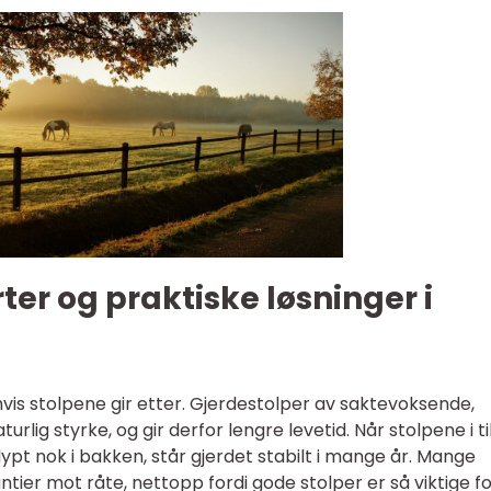
ter og praktiske løsninger i
 hvis stolpene gir etter. Gjerdestolper av saktevoksende,
urlig styrke, og gir derfor lengre levetid. Når stolpene i ti
dypt nok i bakken, står gjerdet stabilt i mange år. Mange
tier mot råte, nettopp fordi gode stolper er så viktige fo