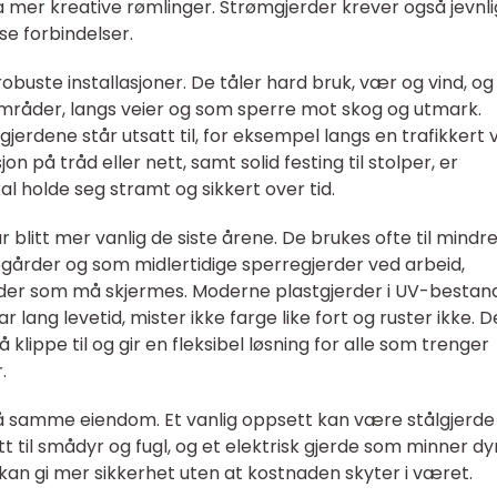
a mer kreative rømlinger. Strømgjerder krever også jevnli
se forbindelser.
 robuste installasjoner. De tåler hard bruk, vær og vind, og
mråder, langs veier og som sperre mot skog og utmark.
jerdene står utsatt til, for eksempel langs en trafikkert v
jon på tråd eller nett, samt solid festing til stolper, er
al holde seg stramt og sikkert over tid.
 blitt mer vanlig de siste årene. De brukes ofte til mindr
egårder og som midlertidige sperregjerder ved arbeid,
er som må skjermes. Moderne plastgjerder i UV-bestand
ar lang levetid, mister ikke farge like fort og ruster ikke. D
å klippe til og gir en fleksibel løsning for alle som trenger
.
å samme eiendom. Et vanlig oppsett kan være stålgjerd
ett til smådyr og fugl, og et elektrisk gjerde som minner d
 kan gi mer sikkerhet uten at kostnaden skyter i været.