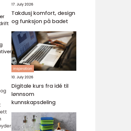
17. July 2026
Takdusj komfort, design
er
og funksjon på badet
rift
og
tiver
inspiration
10. July 2026
Digitale kurs fra idé til
 og
lønnsom
kunnskapsdeling
t
ett
m
øyder