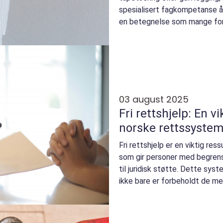
spesialisert fagkompetanse å
en betegnelse som mange for
ekspertis...
03 august 2025
Fri rettshjelp: En vi
norske rettssystem
Fri rettshjelp er en viktig re
som gir personer med begren
til juridisk støtte. Dette sys
ikke bare er forbeholdt de med 