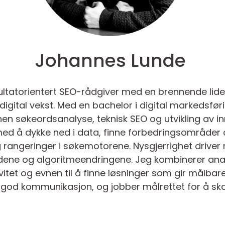
Johannes Lunde
sultatorientert SEO-rådgiver med en brennende lid
igital vekst. Med en bachelor i digital markedsfør
en søkeordsanalyse, teknisk SEO og utvikling av i
s med å dykke ned i data, finne forbedringsområder
g rangeringer i søkemotorene. Nysgjerrighet driver
dene og algoritmeendringene. Jeg kombinerer anal
vitet og evnen til å finne løsninger som gir målbare
god kommunikasjon, og jobber målrettet for å ska