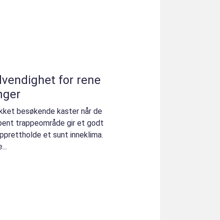
vendighet for rene
nger
ikket besøkende kaster når de
 pent trappeområde gir et godt
 opprettholde et sunt inneklima.
...