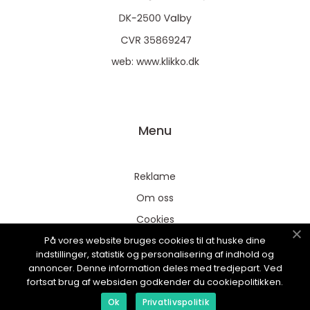
web:
www.klikko.dk
Menu
Reklame
Om oss
Cookies
På vores website bruges cookies til at huske dine
Kontakt Oss
indstillinger, statistik og personalisering af indhold og
Sitemap
annoncer. Denne information deles med tredjepart. Ved
fortsat brug af websiden godkender du cookiepolitikken.
Ok
Privatlivspolitik