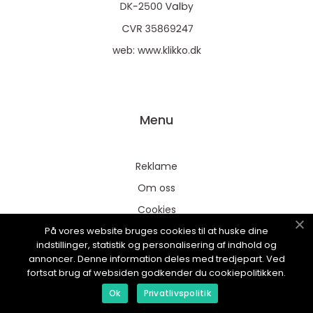
web:
www.klikko.dk
Menu
Reklame
Om oss
Cookies
På vores website bruges cookies til at huske dine
Kontakt Oss
indstillinger, statistik og personalisering af indhold og
Sitemap
annoncer. Denne information deles med tredjepart. Ved
fortsat brug af websiden godkender du cookiepolitikken.
Ok
Privatlivspolitik