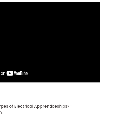
ypes of Electrical Apprenticeships» –
m.