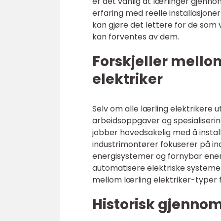
er det vanlig at lærlinger gjenno
erfaring med reelle installasjone
kan gjøre det lettere for de som 
kan forventes av dem.
Forskjeller mellom
elektriker
Selv om alle lærling elektrikere u
arbeidsoppgaver og spesialisering
jobber hovedsakelig med å instal
industrimontører fokuserer på in
energisystemer og fornybar ener
automatisere elektriske systemer. 
mellom lærling elektriker-typer fo
Historisk gjenno