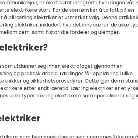
ommunikasjon, er elektrisitet integrert i hverdagen vår.
serte elektrikere stort. For de som ønsker å ta fatt på en
 å bli lærling elektriker et utmerket valg. Denne artikkele
rling elektriker, inkludert hva det innebærer, de ulike ty
r mellom dem, samt historiske fordeler og ulemper.
elektriker?
on som utdanner seg innen elektrofaget gjennom en
ning og praktisk arbeid. Lærlinger får opplæring i ulike
steknikker og sikkerhetsprosedyrer. Dette gjør dem i stand 
ktrikere etter endt læretid. Lærling elektriker er et yrk
nes ulike typer lærling elektrikere som spesialiserer seg 
elektriker
ektrikere, som hver spesialiserer seg innen spesifikke omr