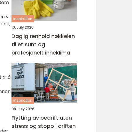
 Som
n vil
inspiration
pene,
10. July 2026
Daglig renhold nøkkelen
til et sunt og
profesjonelt inneklima
til å
e
innen
inspiration
08. July 2026
Flytting av bedrift uten
stress og stopp i driften
åder