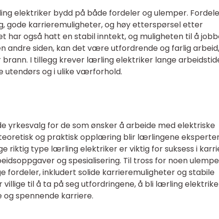
rling elektriker bydd på både fordeler og ulemper. Fordel
g, gode karrieremuligheter, og høy etterspørsel etter
et har også hatt en stabil inntekt, og muligheten til å job
n andre siden, kan det være utfordrende og farlig arbeid
r brann. I tillegg krever lærling elektriker lange arbeidsti
be utendørs og i ulike værforhold.
de yrkesvalg for de som ønsker å arbeide med elektriske
oretisk og praktisk opplæring blir lærlingene eksperte
 riktig type lærling elektriker er viktig for suksess i karri
rbeidsoppgaver og spesialisering. Til tross for noen ulempe
e fordeler, inkludert solide karrieremuligheter og stabile
illige til å ta på seg utfordringene, å bli lærling elektrik
 og spennende karriere.