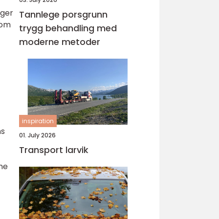
nger
Tannlege porsgrunn
som
trygg behandling med
moderne metoder
inspiration
ns
01. July 2026
Transport larvik
ene