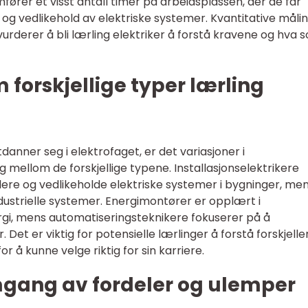
mfører et visst antall timer på arbeidsplassen, der de får
r og vedlikehold av elektriske systemer. Kvantitative måli
vurderer å bli lærling elektriker å forstå kravene og hva 
 forskjellige typer lærling
tdanner seg i elektrofaget, er det variasjoner i
 mellom de forskjellige typene. Installasjonselektrikere
lere og vedlikeholde elektriske systemer i bygninger, me
dustrielle systemer. Energimontører er opplært i
gi, mens automatiseringsteknikere fokuserer på å
Det er viktig for potensielle lærlinger å forstå forskjell
r å kunne velge riktig for sin karriere.
mgang av fordeler og ulemper