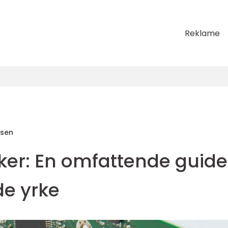
Reklame
sen
iker: En omfattende guide
de yrke