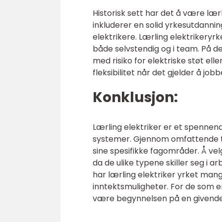
Historisk sett har det å være læ
inkluderer en solid yrkesutdannin
elektrikere. Lærling elektrikeryrk
både selvstendig og i team. På de
med risiko for elektriske støt elle
fleksibilitet når det gjelder å job
Konklusjon:
Lærling elektriker er et spennen
systemer. Gjennom omfattende te
sine spesifikke fagområder. Å velge
da de ulike typene skiller seg i a
har lærling elektriker yrket mang
inntektsmuligheter. For de som er v
være begynnelsen på en givende