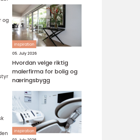
r og
inspiration
05. July 2026
Hvordan velge riktig
malerfirma for bolig og
styr
næringsbygg
sk
inspiration
iden
03. July 2026