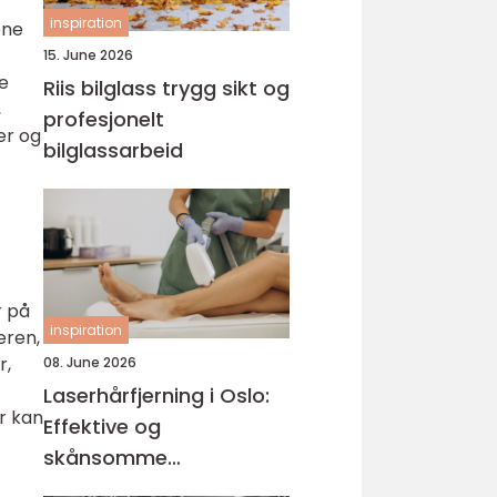
inspiration
ene
15. June 2026
be
Riis bilglass trygg sikt og
,
profesjonelt
der og
bilglassarbeid
r på
inspiration
eren,
r,
08. June 2026
Laserhårfjerning i Oslo:
er kan
Effektive og
skånsomme
behandlinger for glatt