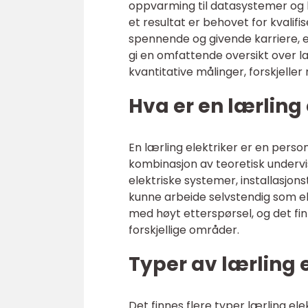
oppvarming til datasystemer og k
et resultat er behovet for kvalifi
spennende og givende karriere, er
gi en omfattende oversikt over læ
kvantitative målinger, forskjelle
Hva er en lærling 
En lærling elektriker er en pers
kombinasjon av teoretisk undervis
elektriske systemer, installasjon
kunne arbeide selvstendig som ele
med høyt etterspørsel, og det fin
forskjellige områder.
Typer av lærling 
Det finnes flere typer lærling el