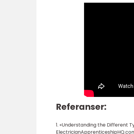
Referanser:
1. «Understanding the Different T
ElectricianApprenticeshipHQ.co