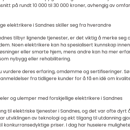
snitt på rundt 10 000 til 30 000 kroner, avhengig av omfa
ge elektrikere i Sandnes skiller seg fra hverandre
ndnes tilbyr lignende tjenester, er det viktig å merke seg 
dem. Noen elektrikere kan ha spesialisert kunnskap innen
 løsninger eller smarte hjem, mens andre kan ha mer erfa
m nybygg eller rehabilitering.
du vurdere deres erfaring, omdømme og sertifiseringer. Sø
anmeldelser fra tidligere kunder for å få en idé om kvalit
eler og ulemper med forskjellige elektrikere i Sandnes
ng til elektriske tjenester i Sandnes, og det var ofte dyrt 
ar utviklingen av teknologi og økt tilgang til utdanning gjo
til konkurransedyktige priser. I dag har huseiere muligheten