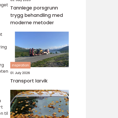
nget
Tannlege porsgrunn
trygg behandling med
moderne metoder
at
ring
rg
inspiration
eten
01. July 2026
Transport larvik
å
rt
 til