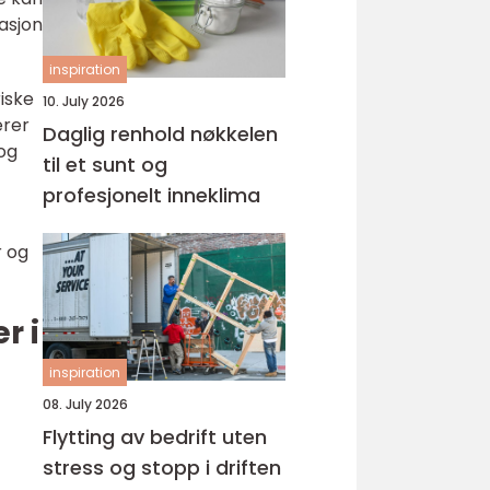
rasjon
inspiration
riske
10. July 2026
erer
Daglig renhold nøkkelen
 og
til et sunt og
profesjonelt inneklima
r og
r i
inspiration
08. July 2026
Flytting av bedrift uten
stress og stopp i driften