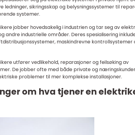
nye ledninger, sikringsskap og belysningssystemer til repa
terende systemer.
trikere jobber hovedsakelig i industrien og tar seg av elekt
og andre industrielle områder. Deres spesialisering inklud
raftdistribusjonssystemer, maskindrevne kontrollsystemer
rikere utfører vedlikehold, reparasjoner og feilsøking av
emer. De jobber ofte med både private og næringskunde
lektriske problemer til mer komplekse installasjoner.
nger om hva tjener en elektrike