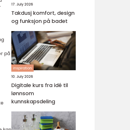
å
17. July 2026
r
Takdusj komfort, design
og funksjon på badet
og
er på
inspiration
10. July 2026
Digitale kurs fra idé til
lønnsom
kunnskapsdeling
ke
De kan