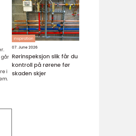
hud
inspiration
07. June 2026
r.
Rørinspeksjon slik får du
 går
kontroll på rørene før
re i
skaden skjer
tem.