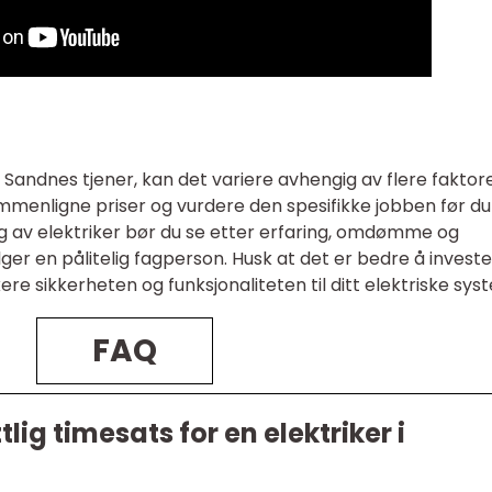
i Sandnes tjener, kan det variere avhengig av flere faktore
sammenligne priser og vurdere den spesifikke jobben før du
lg av elektriker bør du se etter erfaring, omdømme og
elger en pålitelig fagperson. Husk at det er bedre å investe
ikere sikkerheten og funksjonaliteten til ditt elektriske sys
FAQ
ig timesats for en elektriker i