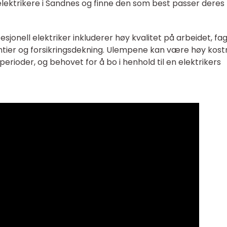
 elektrikere i Sandnes og finne den som best passer deres
jonell elektriker inkluderer høy kvalitet på arbeidet, fag
ntier og forsikringsdekning. Ulempene kan være høy kost
 perioder, og behovet for å bo i henhold til en elektrikers