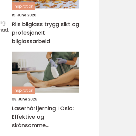
inspiration
15. June 2026
lig
Riis bilglass trygg sikt og
nad,
profesjonelt
bilglassarbeid
inspiration
08. June 2026
Laserhårfjerning i Oslo:
Effektive og
skånsomme
behandlinger for glatt