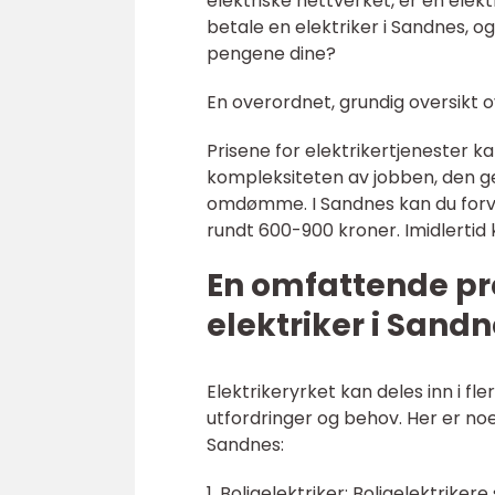
elektriske nettverket, er en ele
betale en elektriker i Sandnes, og
pengene dine?
En overordnet, grundig oversikt o
Prisene for elektrikertjenester k
kompleksiteten av jobben, den ge
omdømme. I Sandnes kan du forven
rundt 600-900 kroner. Imidlertid 
En omfattende pr
elektriker i Sand
Elektrikeryrket kan deles inn i fle
utfordringer og behov. Her er no
Sandnes:
1. Boligelektriker: Boligelektrike