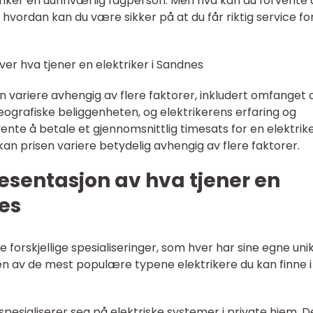
ktriker en uunnværlig fagperson. Men hva kan du forvente 
 hvordan kan du være sikker på at du får riktig service fo
ver hva tjener en elektriker i Sandnes
an variere avhengig av flere faktorer, inkludert omfanget 
ografiske beliggenheten, og elektrikerens erfaring og
te å betale et gjennomsnittlig timesats for en elektrik
kan prisen variere betydelig avhengig av flere faktorer.
esentasjon av hva tjener en
nes
re forskjellige spesialiseringer, som hver har sine egne uni
en av de mest populære typene elektrikere du kan finne i
re spesialiserer seg på elektriske systemer i private hjem. 