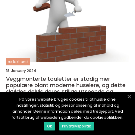
redaktionel
18. January 2024
Veggmonterte toaletter er stadig mer
populære blant moderne huseiere, og dette
skyldes delvis deres stilige utseende og
plassbesparende design
På vores website bruges cookies til at huske dine
indstillinger, statistik og personalisering af indhold og
annoncer. Denne information deles med tredjepart. Ved
fortsat brug af websiden godkender du cookiepolitikken.
Ok
Privatlivspolitik