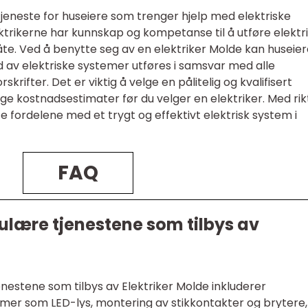
 tjeneste for huseiere som trenger hjelp med elektriske
ktrikerne har kunnskap og kompetanse til å utføre elektr
åte. Ved å benytte seg av en elektriker Molde kan huseie
old av elektriske systemer utføres i samsvar med alle
krifter. Det er viktig å velge en pålitelig og kvalifisert
ige kostnadsestimater før du velger en elektriker. Med rik
e fordelene med et trygt og effektivt elektrisk system i
FAQ
ulære tjenestene som tilbys av
estene som tilbys av Elektriker Molde inkluderer
emer som LED-lys, montering av stikkontakter og brytere,