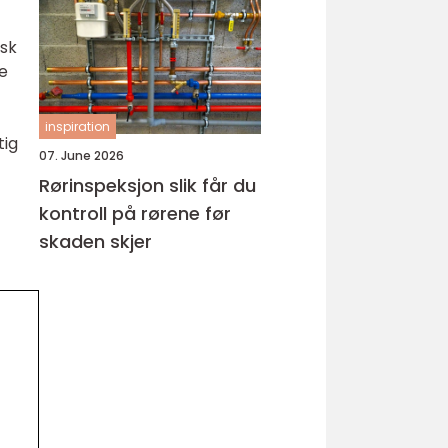
hud
isk
re
inspiration
tig
07. June 2026
Rørinspeksjon slik får du
kontroll på rørene før
skaden skjer