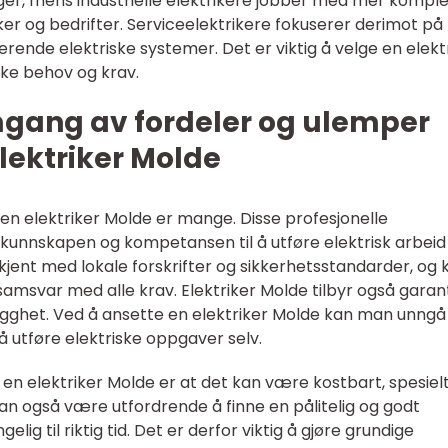
liger, mens industrielle elektrikere jobber med mer kompl
er og bedrifter. Serviceelektrikere fokuserer derimot på
erende elektriske systemer. Det er viktig å velge en elekt
kke behov og krav.
mgang av fordeler og ulemper
Elektriker Molde
n elektriker Molde er mange. Disse profesjonelle
kunnskapen og kompetansen til å utføre elektrisk arbeid
 kjent med lokale forskrifter og sikkerhetsstandarder, og 
 samsvar med alle krav. Elektriker Molde tilbyr også garan
trygghet. Ved å ansette en elektriker Molde kan man unngå
å utføre elektriske oppgaver selv.
n elektriker Molde er at det kan være kostbart, spesielt
n også være utfordrende å finne en pålitelig og godt
gelig til riktig tid. Det er derfor viktig å gjøre grundige