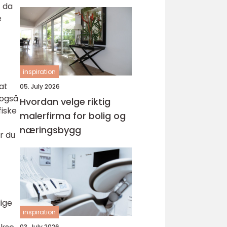
t da
e
inspiration
at
05. July 2026
 også
Hvordan velge riktig
fiske
malerfirma for bolig og
næringsbygg
r du
lige
inspiration
03. July 2026