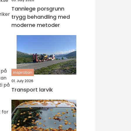
ekse
Tannlege porsgrunn
riker
trygg behandling med
moderne metoder
 på
inspiration
kan
01. July 2026
ti på
Transport larvik
 for