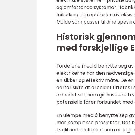
elektriske systemer i private bo
og omfattende systemer i fabrikk
feilsøking og reparasjon av eksist
Molde som passer til dine spesifi
Historisk gjenno
med forskjellige 
Fordelene med å benytte seg av e
elektrikerne har den nødvendige 
en sikker og effektiv måte. De er
derfor sikre at arbeidet utføres i
arbeidet sitt, som gir huseiere 
potensielle farer forbundet med 
En ulempe med å benytte seg av e
mer komplekse prosjekter. Det ka
kvalifisert elektriker som er tilgjen