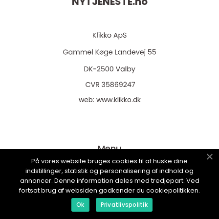
NYTJENESTE.
no
web:
www.klikko.dk
Menu
På vores website bruges cookies til at huske dine
indstillinger, statistik og personalisering af indhold og
annoncer. Denne information deles med tredjepart. Ved
Reklame
fortsat brug af websiden godkender du cookiepolitikken.
Om oss
Ok
Privatlivspolitik
Cookies