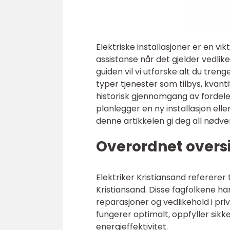
Elektriske installasjoner er en vi
assistanse når det gjelder vedlik
guiden vil vi utforske alt du treng
typer tjenester som tilbys, kvanti
historisk gjennomgang av fordeler
planlegger en ny installasjon eller 
denne artikkelen gi deg all nødve
Overordnet oversi
Elektriker Kristiansand refererer
Kristiansand. Disse fagfolkene har
reparasjoner og vedlikehold i pri
fungerer optimalt, oppfyller sik
energieffektivitet.