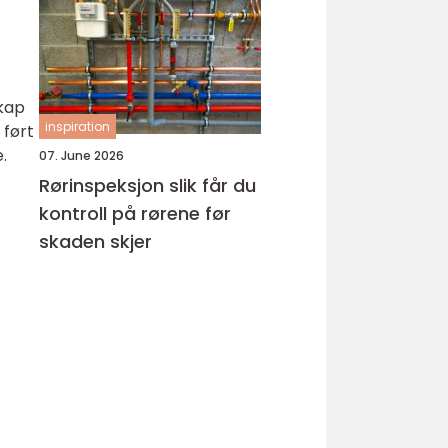
hud
skap
inspiration
 ført
.
07. June 2026
Rørinspeksjon slik får du
kontroll på rørene før
skaden skjer