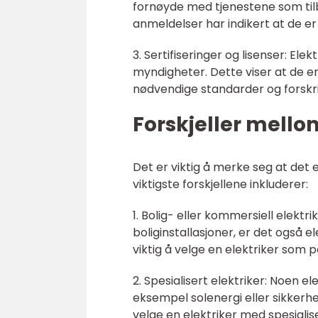
fornøyde med tjenestene som tilb
anmeldelser har indikert at de er 
3. Sertifiseringer og lisenser: Elek
myndigheter. Dette viser at de er k
nødvendige standarder og forskri
Forskjeller mello
Det er viktig å merke seg at det er
viktigste forskjellene inkluderer:
1. Bolig- eller kommersiell elektr
boliginstallasjoner, er det også 
viktig å velge en elektriker som pa
2. Spesialisert elektriker: Noen e
eksempel solenergi eller sikkerhe
velge en elektriker med spesialis