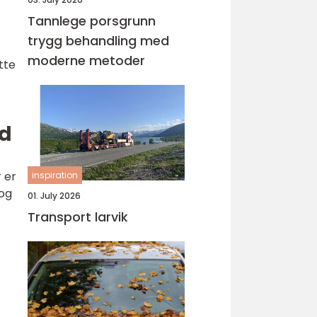
Tannlege porsgrunn
trygg behandling med
moderne metoder
tte
nd
r er
inspiration
 og
01. July 2026
Transport larvik