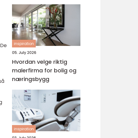
inspiration
 De
05. July 2026
Hvordan velge riktig
malerfirma for bolig og
næringsbygg
så
g
inspiration
03. July 2026