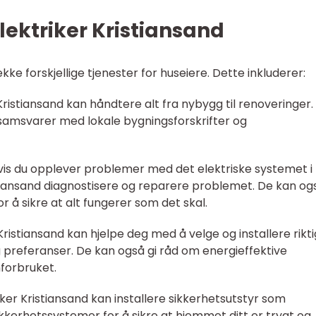
lektriker Kristiansand
ekke forskjellige tjenester for huseiere. Dette inkluderer:
er Kristiansand kan håndtere alt fra nybygg til renoveringer.
 og samsvarer med lokale bygningsforskrifter og
Hvis du opplever problemer med det elektriske systemet i
stiansand diagnostisere og reparere problemet. De kan og
r å sikre at alt fungerer som det skal.
 Kristiansand kan hjelpe deg med å velge og installere rikti
g preferanser. De kan også gi råd om energieffektive
mforbruket.
riker Kristiansand kan installere sikkerhetsutstyr som
kkerhetssystemer for å sikre at hjemmet ditt er trygt og