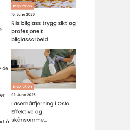
inspiration
15. June 2026
Riis bilglass trygg sikt og
e
profesjonelt
bilglassarbeid
v de
inspiration
 er
08. June 2026
Laserhårfjerning i Oslo:
Effektive og
skånsomme
rt å
behandlinger for glatt