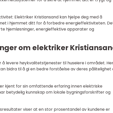
ivitet: Elektriker Kristiansand kan hjelpe deg med å
et i hjemmet ditt for å forbedre energieffektiviteten. De
arte hjemløsninger, energieffektive apparater og
nger om elektriker Kristiansa
or å levere høykvalitetstjenester til huseiere i området. He
n bidra til å gi en bedre forståelse av deres pålitelighet
d er kjent for sin omfattende erfaring innen elektriske
 har betydelig kunnskap om lokale bygningsforskrifter og
esresultater viser at en stor prosentandel av kundene er