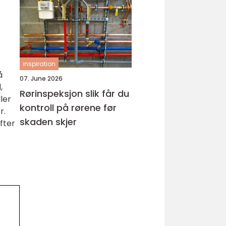
hud
inspiration
å
07. June 2026
,
Rørinspeksjon slik får du
ler
kontroll på rørene før
r.
skaden skjer
fter