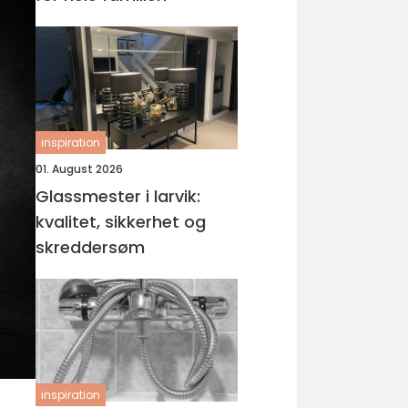
inspiration
01. August 2026
Glassmester i larvik:
kvalitet, sikkerhet og
skreddersøm
inspiration