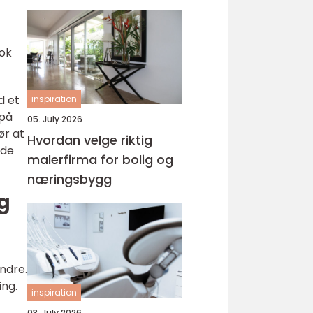
t
tok
d et
inspiration
 på
05. July 2026
ør at
Hvordan velge riktig
nde
malerfirma for bolig og
næringsbygg
eg
andre.
ing.
inspiration
03. July 2026