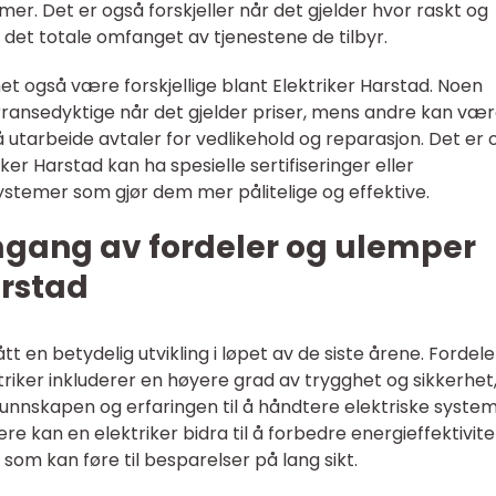
emer. Det er også forskjeller når det gjelder hvor raskt og
t det totale omfanget av tjenestene de tilbyr.
het også være forskjellige blant Elektriker Harstad. Noen
ransedyktige når det gjelder priser, mens andre kan væ
 å utarbeide avtaler for vedlikehold og reparasjon. Det er
ker Harstad kan ha spesielle sertifiseringer eller
ystemer som gjør dem mer pålitelige og effektive.
mgang av fordeler og ulemper
arstad
t en betydelig utvikling i løpet av de siste årene. Fordel
riker inkluderer en høyere grad av trygghet og sikkerhet
unnskapen og erfaringen til å håndtere elektriske syste
re kan en elektriker bidra til å forbedre energieffektivite
om kan føre til besparelser på lang sikt.