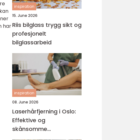
re
inspiration
 kan
15. June 2026
oner
Riis bilglass trygg sikt og
m har
profesjonelt
bilglassarbeid
inspiration
08. June 2026
Laserhårfjerning i Oslo:
Effektive og
skånsomme
behandlinger for glatt