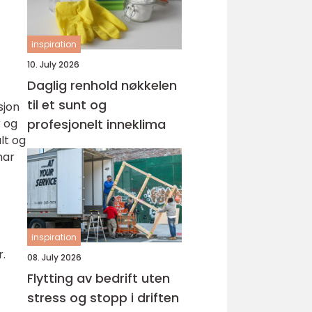
inspiration
10. July 2026
Daglig renhold nøkkelen
til et sunt og
sjon
r og
profesjonelt inneklima
lt og
har
inspiration
r.
08. July 2026
Flytting av bedrift uten
stress og stopp i driften