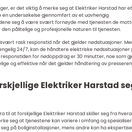
ger, er det viktig å merke seg at Elektriker Harstad har e
lge en undersøkelse gjennomført av et uavhengig
undene seg å være svært fornøyde med tjenesten de mot
 den pålitelige og profesjonelle naturen til tjenesten.
en svært rask responstid når det gjelder nødsituasjoner. Me
jengelig 24/7, kan de håndtere elektriske nødssituasjoner
e responstiden for nødoppdrag er 30 minutter, noe som gj
elige og effektive når det gjelder håndtering av pressere
rskjellige Elektriker Harstad s
 til at forskjellige Elektriker Harstad skiller seg fra hver
erke seg at tjenestene kan variere i omfang og spesialiser
 seg på boliginstallasjoner, mens andre kan ha ekspertise