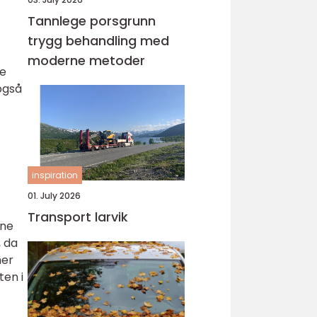
Tannlege porsgrunn
trygg behandling med
moderne metoder
re
 også
inspiration
01. July 2026
Transport larvik
ene
, da
mer
ten i