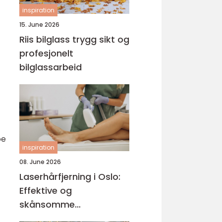
inspiration
15. June 2026
Riis bilglass trygg sikt og
profesjonelt
bilglassarbeid
oe
inspiration
08. June 2026
Laserhårfjerning i Oslo:
Effektive og
skånsomme
behandlinger for glatt