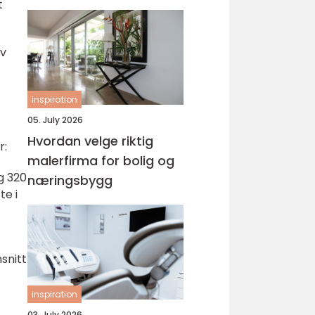
t
av
inspiration
05. July 2026
Hvordan velge riktig
r:
malerfirma for bolig og
ag 320
næringsbygg
te i
snitt
inspiration
03. July 2026