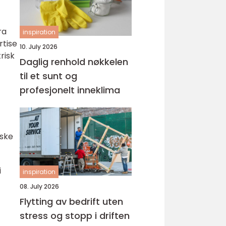
ra
inspiration
rtise
10. July 2026
risk
Daglig renhold nøkkelen
til et sunt og
profesjonelt inneklima
iske
i
inspiration
08. July 2026
Flytting av bedrift uten
stress og stopp i driften