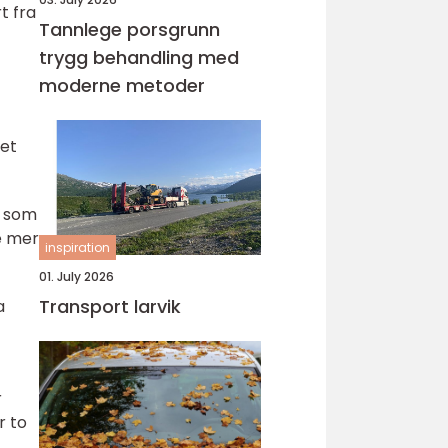
t fra
Tannlege porsgrunn
trygg behandling med
moderne metoder
det
r som
e mer
inspiration
01. July 2026
Transport larvik
a
r
r to