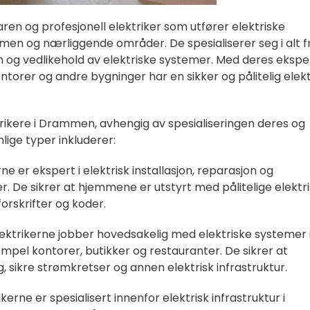
ren og profesjonell elektriker som utfører elektriske
men og nærliggende områder. De spesialiserer seg i alt f
jon og vedlikehold av elektriske systemer. Med deres ekspe
ntorer og andre bygninger har en sikker og pålitelig elekt
ktrikere i Drammen, avhengig av spesialiseringen deres og
lige typer inkluderer:
erne er ekspert i elektrisk installasjon, reparasjon og
er. De sikrer at hjemmene er utstyrt med pålitelige elektr
rskrifter og koder.
elektrikerne jobber hovedsakelig med elektriske systemer 
mpel kontorer, butikker og restauranter. De sikrer at
, sikre strømkretser og annen elektrisk infrastruktur.
ikerne er spesialisert innenfor elektrisk infrastruktur i