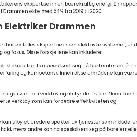
trikerens ekspertise innen bærekraftig energi. En rappor
g i Drammen økte med 54% fra 2019 til 2020.
om Elektriker Drammen
n har en felles ekspertise innen elektriske systemer, er 
g og fokus. Disse forskjellene kan inkludere:
elektrikere kan ha spesialisert seg på bestemte område
res erfaring og kompetanse innen disse områdene kan vær
kan også variere i verktøy og utstyr de bruker. Noen kan h
erte verktøy som kan forbedre effektiviteten og
e kan tilby et bredere spekter av tjenester som inkludere
ehold, mens andre kan ha spesialisert seg på bare ett elle