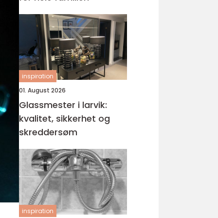
inspiration
01. August 2026
Glassmester i larvik:
kvalitet, sikkerhet og
skreddersøm
inspiration