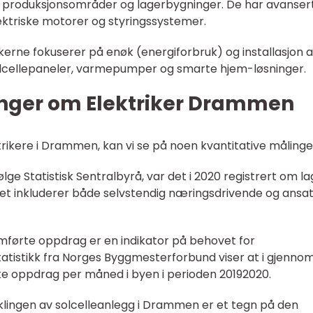
r, produksjonsområder og lagerbygninger. De har avanser
ktriske motorer og styringssystemer.
rikerne fokuserer på enøk (energiforbruk) og installasjon 
olcellepaneler, varmepumper og smarte hjem-løsninger.
inger om Elektriker Drammen
rikere i Drammen, kan vi se på noen kvantitative målinge
følge Statistisk Sentralbyrå, var det i 2020 registrert om l
let inkluderer både selvstendig næringsdrivende og ansat
mførte oppdrag er en indikator på behovet for
tatistikk fra Norges Byggmesterforbund viser at i gjennom
iske oppdrag per måned i byen i perioden 20192020.
iklingen av solcelleanlegg i Drammen er et tegn på den