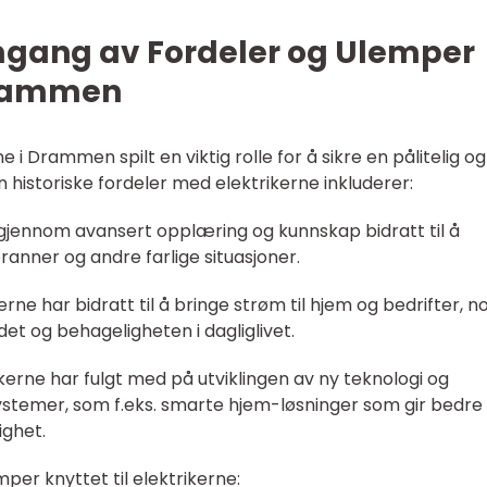
mgang av Fordeler og Ulemper
Drammen
 i Drammen spilt en viktig rolle for å sikre en pålitelig og
en historiske fordeler med elektrikerne inkluderer:
r gjennom avansert opplæring og kunnskap bidratt til å
ranner og andre farlige situasjoner.
erne har bidratt til å bringe strøm til hjem og bedrifter, n
det og behageligheten i dagliglivet.
ikerne har fulgt med på utviklingen av ny teknologi og
systemer, som f.eks. smarte hjem-løsninger som gir bedre
ighet.
er knyttet til elektrikerne: