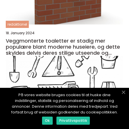
redaktionel
18. January 2024
Veggmonterte toaletter er stadig mer
populære blant moderne huseiere, og dette
skyldes delvis deres stilige utseende og
plassbesparende design
På vores website bruges cookies til at huske dine
indstillinger, statistik og personalisering af indhold og
annoncer. Denne information deles med tredjepart. Ved
fortsat brug af websiden godkender du cookiepolitikken.
Ok
Privatlivspolitik