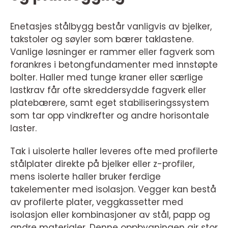
Enetasjes stålbygg består vanligvis av bjelker,
takstoler og søyler som bærer taklastene.
Vanlige løsninger er rammer eller fagverk som
forankres i betongfundamenter med innstøpte
bolter. Haller med tunge kraner eller særlige
lastkrav får ofte skreddersydde fagverk eller
platebærere, samt eget stabiliseringssystem
som tar opp vindkrefter og andre horisontale
laster.
Tak i uisolerte haller leveres ofte med profilerte
stålplater direkte på bjelker eller z-profiler,
mens isolerte haller bruker ferdige
takelementer med isolasjon. Vegger kan bestå
av profilerte plater, veggkassetter med
isolasjon eller kombinasjoner av stål, papp og
andre materialer. Denne oppbygningen gir stor