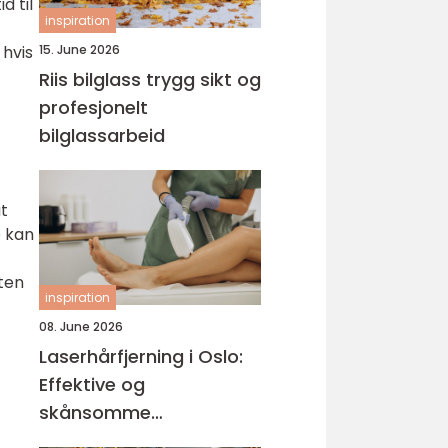
d til
inspiration
 hvis
15. June 2026
Riis bilglass trygg sikt og
profesjonelt
bilglassarbeid
at
e kan
sten
inspiration
08. June 2026
Laserhårfjerning i Oslo:
Effektive og
skånsomme
behandlinger for glatt