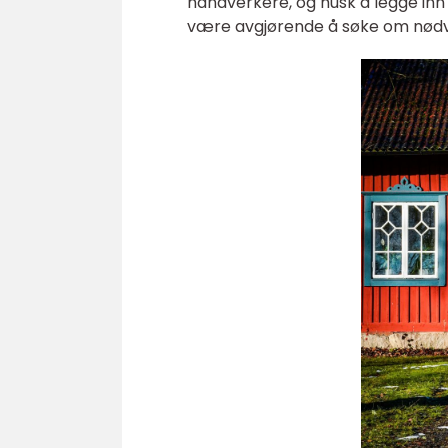
håndverkere, og husk å legge inn 
være avgjørende å søke om nødven