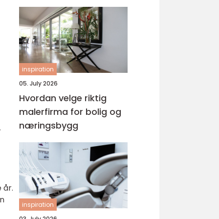
inspiration
05. July 2026
Hvordan velge riktig
malerfirma for bolig og
næringsbygg
r
 år.
en
inspiration
03. July 2026