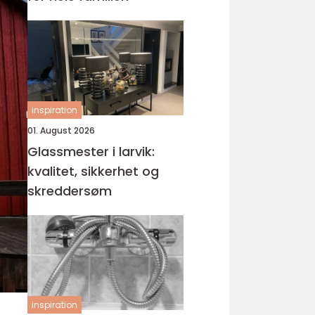
inspiration
01. August 2026
Glassmester i larvik:
kvalitet, sikkerhet og
skreddersøm
inspiration