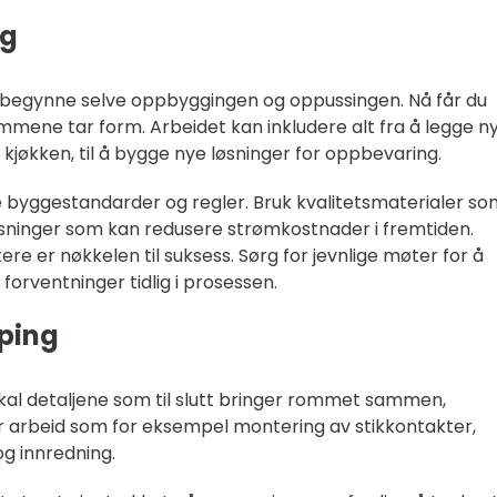
ng
å begynne selve oppbyggingen og oppussingen. Nå får du
mmene tar form. Arbeidet kan inkludere alt fra å legge n
 kjøkken, til å bygge nye løsninger for oppbevaring.
e byggestandarder og regler. Bruk kvalitetsmaterialer som
øsninger som kan redusere strømkostnader i fremtiden.
er nøkkelen til suksess. Sørg for jevnlige møter for å
forventninger tidlig i prosessen.
iping
 skal detaljene som til slutt bringer rommet sammen,
arbeid som for eksempel montering av stikkontakter,
og innredning.