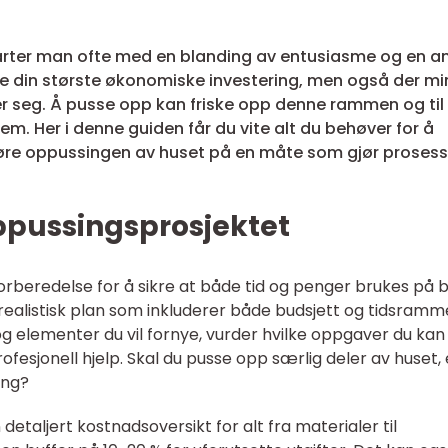
arter man ofte med en blanding av entusiasme og en a
are din største økonomiske investering, men også der mi
r seg. Å pusse opp kan friske opp denne rammen og til
em. Her i denne guiden får du vite alt du behøver for å
føre oppussingen av huset på en måte som gjør proses
ppussingsprosjektet
orberedelse for å sikre at både tid og penger brukes på 
realistisk plan som inkluderer både budsjett og tidsramm
og elementer du vil fornye, vurder hvilke oppgaver du kan
ofesjonell hjelp. Skal du pusse opp særlig deler av huset, 
ing?
detaljert kostnadsoversikt for alt fra materialer til