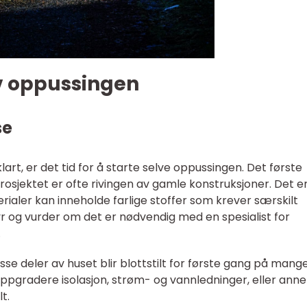
v oppussingen
se
art, er det tid for å starte selve oppussingen. Det første
prosjektet er ofte rivingen av gamle konstruksjoner. Det e
erialer kan inneholde farlige stoffer som krever særskilt
yr og vurder om det er nødvendig med en spesialist for
.
sse deler av huset blir blottstilt for første gang på mange
 oppgradere isolasjon, strøm- og vannledninger, eller ann
t.