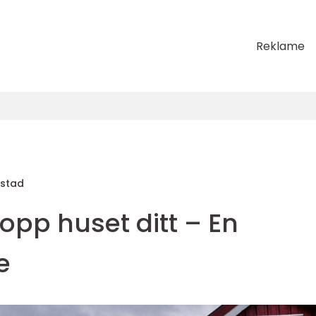
Reklame
estad
 opp huset ditt – En
e