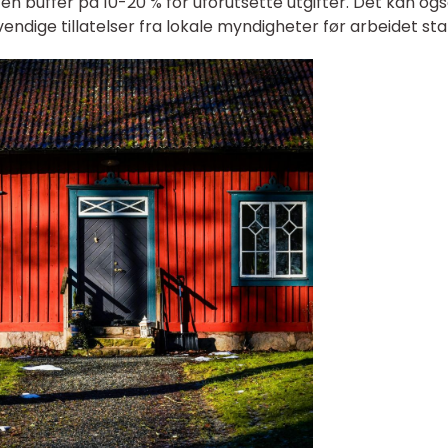
en buffer på 10-20 % for uforutsette utgifter. Det kan og
dige tillatelser fra lokale myndigheter før arbeidet sta