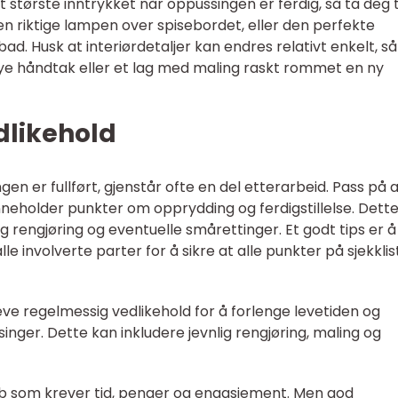
 største inntrykket når oppussingen er ferdig, så ta deg ti
den riktige lampen over spisebordet, eller den perfekte
d. Husk at interiørdetaljer kan endres relativt enkelt, så
 nye håndtak eller et lag med maling raskt rommet en ny
dlikehold
 er fullført, gjenstår ofte en del etterarbeid. Pass på 
neholder punkter om opprydding og ferdigstillelse. Dett
dig rengjøring og eventuelle smårettinger. Et godt tips er å
e involverte parter for å sikre at alle punkter på sjekkli
eve regelmessig vedlikehold for å forlenge levetiden og
nger. Dette kan inkludere jevnlig rengjøring, maling og
bb som krever tid, penger og engasjement. Men god