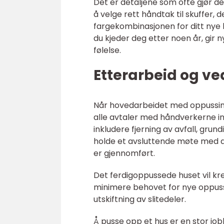
Det er detaljene som ofte gjør det
å velge rett håndtak til skuffer, 
fargekombinasjonen for ditt nye ba
du kjeder deg etter noen år, gir
følelse.
Etterarbeid og ve
Når hovedarbeidet med oppussingen
alle avtaler med håndverkerne in
inkludere fjerning av avfall, grun
holde et avsluttende møte med all
er gjennomført.
Det ferdigoppussede huset vil kr
minimere behovet for nye oppussi
utskiftning av slitedeler.
Å pusse opp et hus er en stor jo