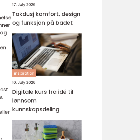
17. July 2026
Takdusj komfort, design
nelse
og funksjon på badet
nner
 og
sen
inspiration
10. July 2026
best
Digitale kurs fra idé til
e.
lønnsom
kunnskapsdeling
eller