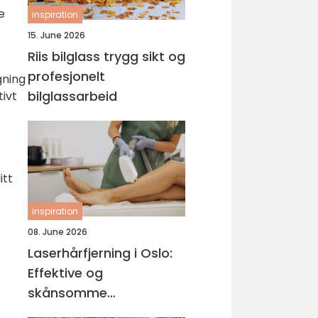
e
inspiration
15. June 2026
Riis bilglass trygg sikt og
profesjonelt
gning
bilglassarbeid
ivt
itt
inspiration
08. June 2026
Laserhårfjerning i Oslo:
Effektive og
skånsomme
behandlinger for glatt