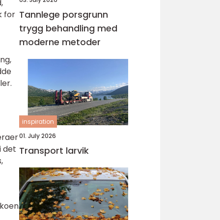
,
Tannlege porsgrunn
 for
trygg behandling med
moderne metoder
ng,
dde
er.
inspiration
01. July 2026
eraer
i det
Transport larvik
,
ikoen