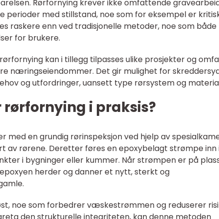
sparelsen. Rørfornying krever ikke omfattende gravearbeid
 perioder med stillstand, noe som for eksempel er kritisk
øres raskere enn ved tradisjonelle metoder, noe som både
lser for brukere.
rfornying kan i tillegg tilpasses ulike prosjekter og omfa
tørre næringseiendommer. Det gir mulighet for skreddersy
ehov og utfordringer, uansett type rørsystem og material
rørfornying i praksis?
er med en grundig rørinspeksjon ved hjelp av spesialkam
rt av rørene. Deretter føres en epoxybelagt strømpe inn 
unkter i bygninger eller kummer. Når strømpen er på plass
 epoxyen herder og danner et nytt, sterkt og
gamle.
løst, noe som forbedrer væskestrømmen og reduserer ris
ivareta den strukturelle integriteten, kan denne metoden