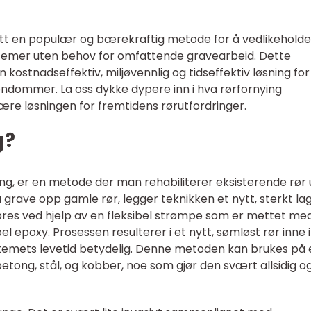
litt en populær og bærekraftig metode for å vedlikeholde
temer uten behov for omfattende gravearbeid. Dette
n kostnadseffektiv, miljøvennlig og tidseffektiv løsning for
ndommer. La oss dykke dypere inn i hva rørfornying
re løsningen for fremtidens rørutfordringer.
g?
ing, er en metode der man rehabiliterer eksisterende rør
å grave opp gamle rør, legger teknikken et nytt, sterkt lag
øres ved hjelp av en fleksibel strømpe som er mettet me
epoxy. Prosessen resulterer i et nytt, sømløst rør inne i
temets levetid betydelig. Denne metoden kan brukes på 
betong, stål, og kobber, noe som gjør den svært allsidig o