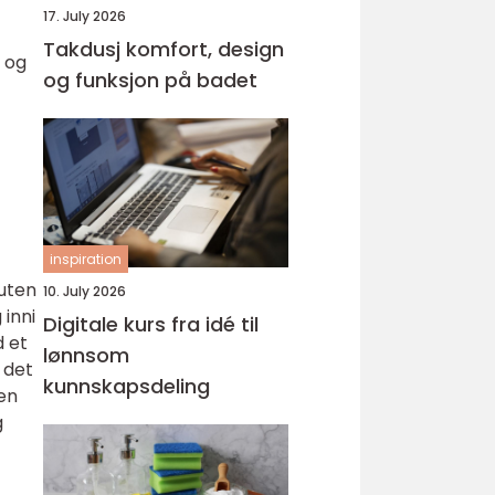
17. July 2026
Takdusj komfort, design
 og
og funksjon på badet
inspiration
 uten
10. July 2026
 inni
Digitale kurs fra idé til
d et
lønnsom
 det
kunnskapsdeling
en
g