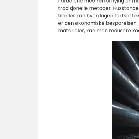
Fordelene med rørfornying er ma
tradisjonelle metoder. Husstande
tilfeller kan hverdagen fortsett
er den økonomiske besparelsen.
materialer, kan man redusere ko