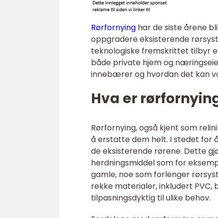
Rørfornying
har de siste årene b
oppgradere eksisterende rørsys
teknologiske fremskrittet tilbyr e
både private hjem og næringseie
innebærer og hvordan det kan væ
Hva er rørfornyin
Rørfornying, også kjent som relin
å erstatte dem helt. I stedet for 
de eksisterende rørene. Dette gj
herdningsmiddel som for eksempel 
gamle, noe som forlenger rørsys
rekke materialer, inkludert PVC, 
tilpasningsdyktig til ulike behov.