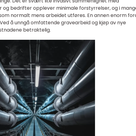
nge. Det er svært lite invasivt sammenlignet med
r og bedrifter opplever minimale forstyrrelser, og i mang
e som normalt mens arbeidet utføres. En annen enorm for
 Ved å unngå omfattende gravearbeid og kjøp av nye
stnadene betraktelig.