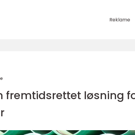
Reklame
de
n fremtidsrettet løsning f
r