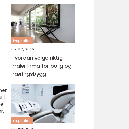
inspiration
05. July 2026
Hvordan velge riktig
malerfirma for bolig og
næringsbygg
oner
ll
ye
r,
inspiration
03. July 2026