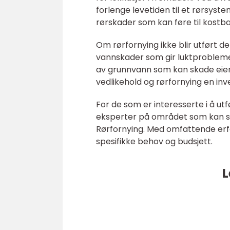
forlenge levetiden til et rørsyste
rørskader som kan føre til kostb
Om rørfornying ikke blir utført de
vannskader som gir luktproblemer
av grunnvann som kan skade eien
vedlikehold og rørfornying en inv
For de som er interesserte i å ut
eksperter på området som kan sik
Rørfornying. Med omfattende erf
spesifikke behov og budsjett.
L