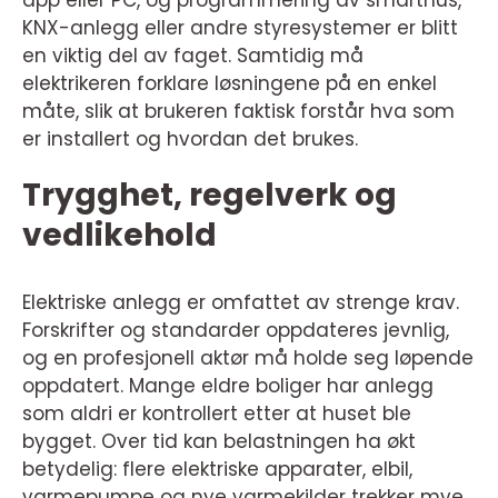
app eller PC, og programmering av smarthus,
KNX-anlegg eller andre styresystemer er blitt
en viktig del av faget. Samtidig må
elektrikeren forklare løsningene på en enkel
måte, slik at brukeren faktisk forstår hva som
er installert og hvordan det brukes.
Trygghet, regelverk og
vedlikehold
Elektriske anlegg er omfattet av strenge krav.
Forskrifter og standarder oppdateres jevnlig,
og en profesjonell aktør må holde seg løpende
oppdatert. Mange eldre boliger har anlegg
som aldri er kontrollert etter at huset ble
bygget. Over tid kan belastningen ha økt
betydelig: flere elektriske apparater, elbil,
varmepumpe og nye varmekilder trekker mye