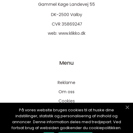
web:
www.klikko.dk
Menu
Reklame
Om oss
Cookies
På vores website bruges cookies til at huske dine
Kontakt Oss
indstillinger, statistik og personalisering af indhold og
Sitemap
annoncer. Denne information deles med tredjepart. Ved
fortsat brug af websiden godkender du cookiepolitikken.